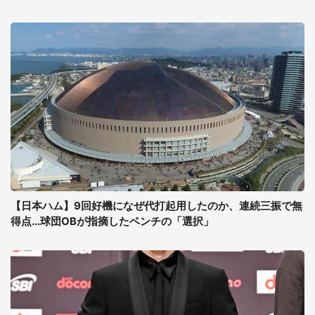
【日本ハム】9回好機になぜ代打起用したのか、連続三振で無
得点...球団OBが指摘したベンチの「選択」