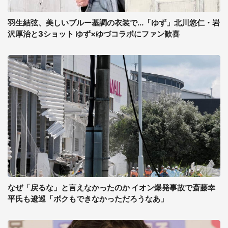
羽生結弦、美しいブルー基調の衣装で...「ゆず」北川悠仁・岩
沢厚治と3ショット ゆず×ゆづコラボにファン歓喜
なぜ「戻るな」と言えなかったのか イオン爆発事故で斎藤幸
平氏も逡巡「ボクもできなかっただろうなあ」