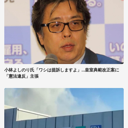
小林よしのり氏「ワシは提訴しますよ」...皇室典範改正案に
「憲法違反」主張