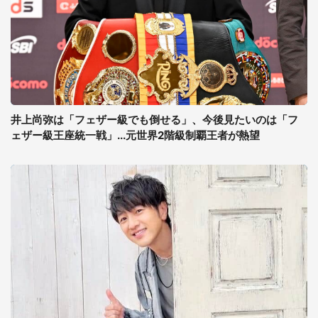
井上尚弥は「フェザー級でも倒せる」、今後見たいのは「フ
ェザー級王座統一戦」...元世界2階級制覇王者が熱望