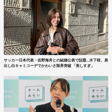
サッカー日本代表・佐野海舟との結婚公表で話題...木下桜、肩
出し白キャミコーデでかわいさ限界突破 「美しすぎ」