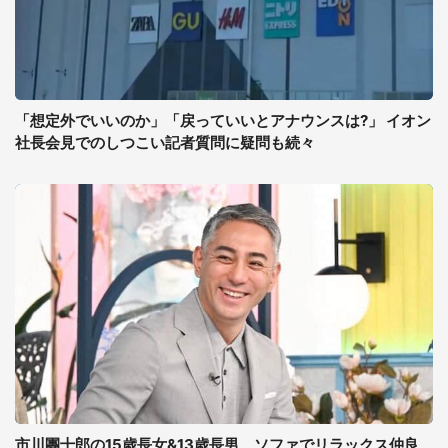
「想定外でいいのか」「戻っていいとアナウンスは?」 イオン
社長会見でのしつこい記者質問に疑問も続々
市川團十郎の15歳長女&13歳長男、ソファでリラックス仲良