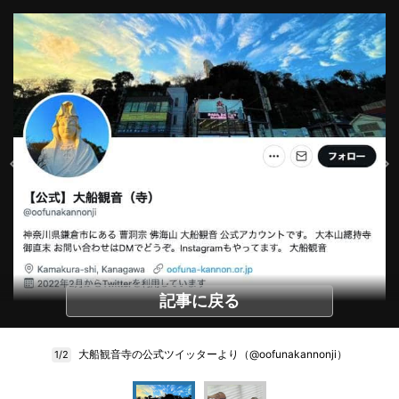
記事に戻る
大船観音寺の公式ツイッターより（@oofunakannonji）
1/2