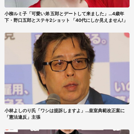
小柳ルミ子「可愛い弟 五郎とデートして来ました」...4歳年
下・野口五郎とステキ2ショット 「40代にしか見えません!」
小林よしのり氏「ワシは提訴しますよ」...皇室典範改正案に
「憲法違反」主張