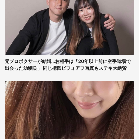
元プロボクサーが結婚...お相手は「20年以上前に空手道場で
出会った幼馴染」 同じ構図ビフォアフ写真もステキ大絶賛