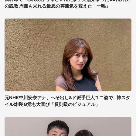
の説教 周囲も呆れる最悪の雰囲気を変えた「一喝」
元NHK中川安奈アナ、へそ出し&ド派手巨人ユニ姿で...神スタ
イル炸裂 G党も大喜び「反則級のビジュアル」