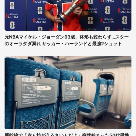
元NBAマイケル・ジョーダン63歳、体形も変わらず...スター
のオーラダダ漏れ サッカー・ハーランドと最強2ショット
新幹線で「赤ん坊がうるさいんだよ」突然始まった50代男性