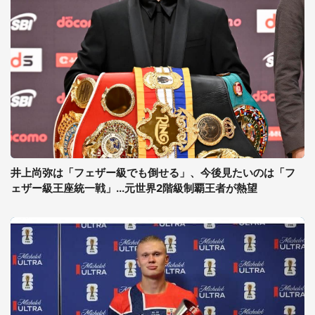
井上尚弥は「フェザー級でも倒せる」、今後見たいのは「フ
ェザー級王座統一戦」...元世界2階級制覇王者が熱望