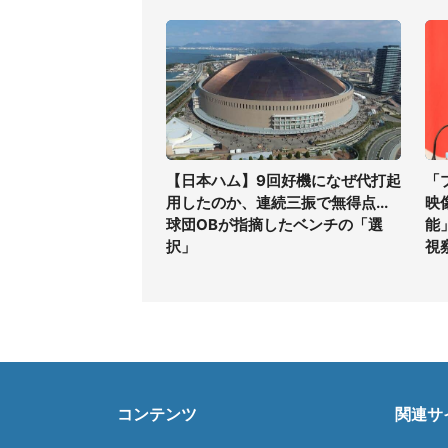
【日本ハム】9回好機になぜ代打起
「
用したのか、連続三振で無得点...
映
球団OBが指摘したベンチの「選
能
択」
視
コンテンツ
関連サ