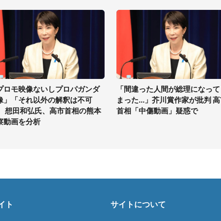
プロモ映像ないしプロパガンダ
「間違った人間が総理になって
像」「それ以外の解釈は不可
まった...」芥川賞作家が批判 
」 想田和弘氏、高市首相の熊本
首相「中傷動画」疑惑で
察動画を分析
イト
サイトについて