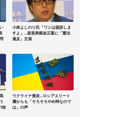
い
小林よしのり氏「ワシは提訴しま
長
すよ」...皇室典範改正案に「憲法
問
違反」主張
高
ウクライナ侵攻...ロシアエリート
う
層からも「そろそろやめ時なので
1枚
は」の声