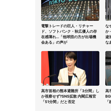
電撃トレードの巨人・リチャー
な
ド、ソフトバンク・秋広優人の存
か
在感薄れ...「他球団の方が出場機
逡
会ある」の声が
な
高市首相の熊本避難所「3分間」し
高
か視察せず?SNS拡散 内閣広報官
B
「51分間」だと否定
「