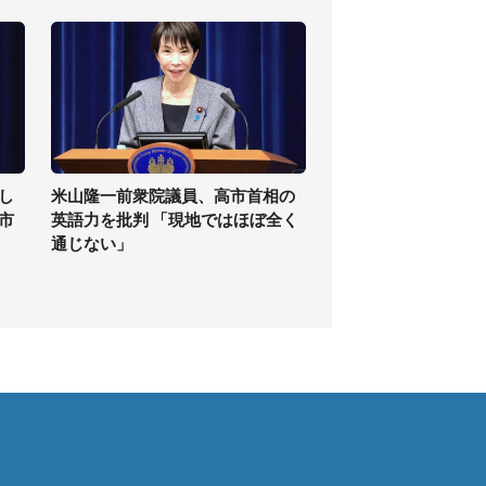
し
米山隆一前衆院議員、高市首相の
高市
英語力を批判 「現地ではほぼ全く
通じない」