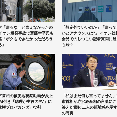
ぜ「戻るな」と言えなかったの
「想定外でいいのか」「戻って
 イオン爆発事故で斎藤幸平氏も
いとアナウンスは?」 イオン社
巡「ボクもできなかっただろう
会見でのしつこい記者質問に疑
あ」
も続々
市首相の被災地視察動画が炎上
「私はまだ何も言ってません」
GM付き「総理が主役のPV」に
市首相が赤沢経産相の言葉にこ
政権プロパガンダ」批判
答えた意味 二人の距離感を示す
の写真