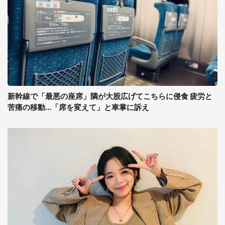
新幹線で「最悪の座席」隣が大股広げてこちらに侵食 疲労と
苦痛の移動...「席を変えて」と車掌に訴え