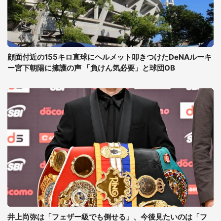
顔面付近の155キロ直球にヘルメット叩きつけたDeNAルーキ
ー宮下朝陽に擁護の声 「負けん気必要」と球団OB
井上尚弥は「フェザー級でも倒せる」、今後見たいのは「フ