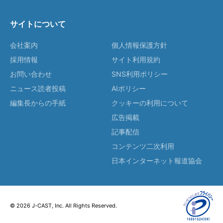
サイトについて
会社案内
個人情報保護方針
採用情報
サイト利用規約
お問い合わせ
SNS利用ポリシー
ニュース読者投稿
AIポリシー
編集長からの手紙
クッキーの利用について
広告掲載
記事配信
コンテンツ二次利用
日本インターネット報道協会
© 2026 J-CAST, Inc. All Rights Reserved.