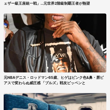
ェザー級王座統一戦」...元世界2階級制覇王者が熱望
元NBAデニス・ロッドマン65歳、ヒゲはピンク色&鼻・唇ピ
アスで変わらぬ威圧感 「ブルズ」戦友ピッペンと