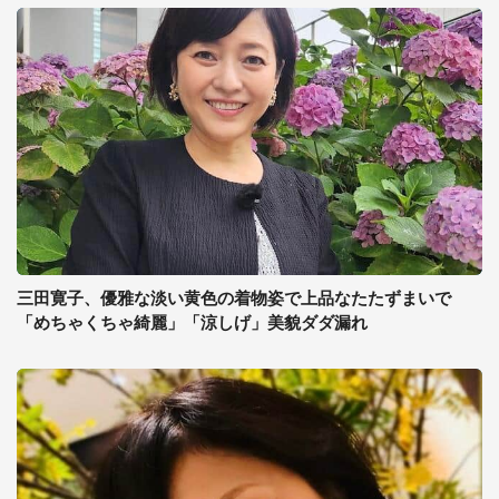
三田寛子、優雅な淡い黄色の着物姿で上品なたたずまいで
「めちゃくちゃ綺麗」「涼しげ」美貌ダダ漏れ