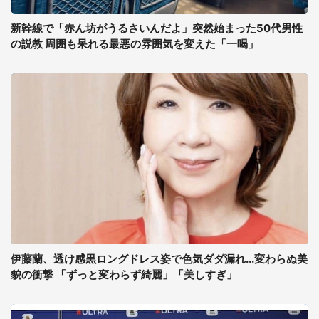
新幹線で「赤ん坊がうるさいんだよ」突然始まった50代男性
の説教 周囲も呆れる最悪の雰囲気を変えた「一喝」
伊藤蘭、透け感黒ロングドレス姿で色気ダダ漏れ...変わらぬ美
貌の衝撃 「ずっと変わらず綺麗」「美しすぎ」