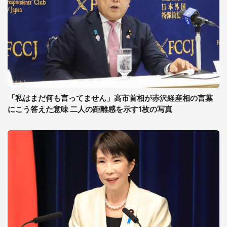
「私はまだ何も言ってません」高市首相が赤沢経産相の言葉
にこう答えた意味 二人の距離感を示す1枚の写真