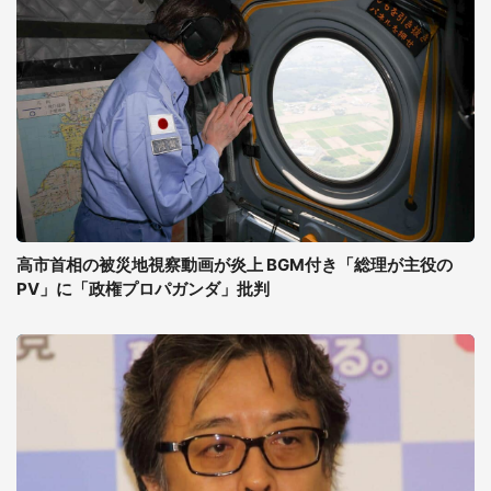
高市首相の被災地視察動画が炎上 BGM付き「総理が主役の
PV」に「政権プロパガンダ」批判