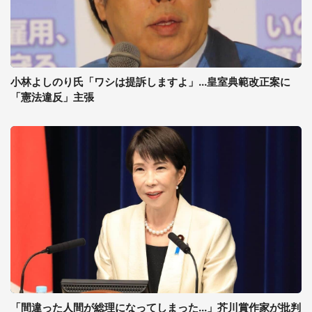
小林よしのり氏「ワシは提訴しますよ」...皇室典範改正案に
「憲法違反」主張
「間違った人間が総理になってしまった...」芥川賞作家が批判