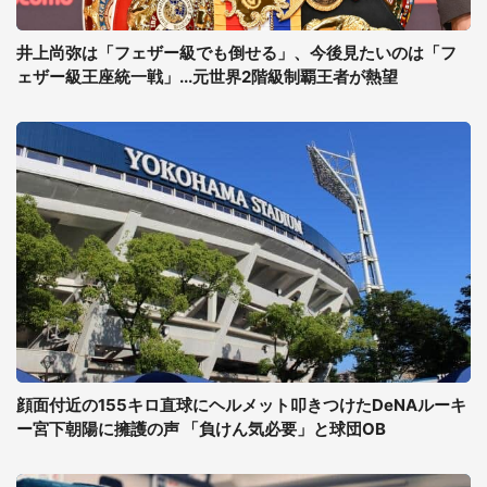
井上尚弥は「フェザー級でも倒せる」、今後見たいのは「フ
ェザー級王座統一戦」...元世界2階級制覇王者が熱望
顔面付近の155キロ直球にヘルメット叩きつけたDeNAルーキ
ー宮下朝陽に擁護の声 「負けん気必要」と球団OB