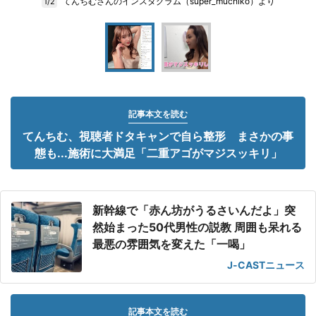
てんちむさんのインスタグラム（super_muchiko）より
1/2
記事本文を読む
てんちむ、視聴者ドタキャンで自ら整形 まさかの事
態も...施術に大満足「二重アゴがマジスッキリ」
新幹線で「赤ん坊がうるさいんだよ」突
然始まった50代男性の説教 周囲も呆れる
最悪の雰囲気を変えた「一喝」
J-CASTニュース
記事本文を読む