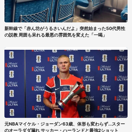
新幹線で「赤ん坊がうるさいんだよ」突然始まった50代男性
の説教 周囲も呆れる最悪の雰囲気を変えた「一喝」
元NBAマイケル・ジョーダン63歳、体形も変わらず...スター
のオーラダダ漏れ サッカー・ハーランドと最強2ショット