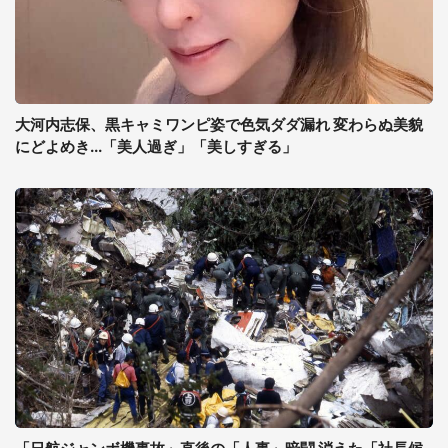
大河内志保、黒キャミワンピ姿で色気ダダ漏れ 変わらぬ美貌
にどよめき...「美人過ぎ」「美しすぎる」