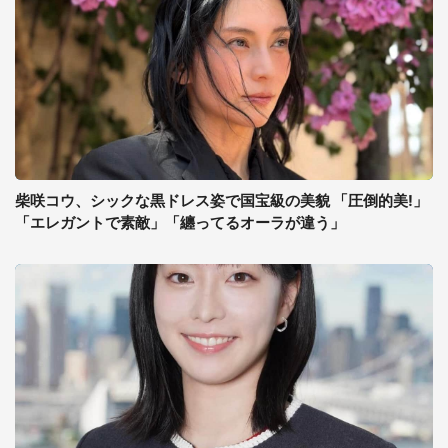
柴咲コウ、シックな黒ドレス姿で国宝級の美貌 「圧倒的美!」
「エレガントで素敵」「纏ってるオーラが違う」