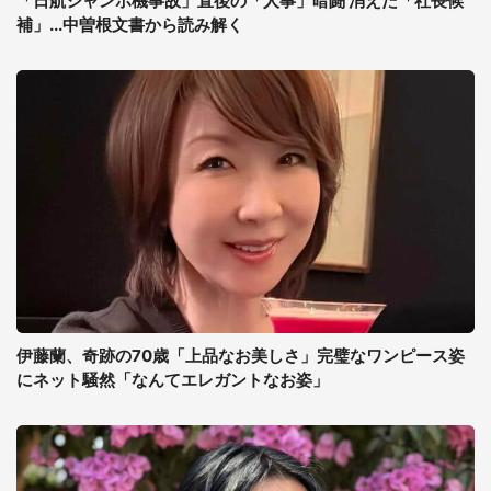
「日航ジャンボ機事故」直後の「人事」暗闘 消えた「社長候
補」...中曽根文書から読み解く
伊藤蘭、奇跡の70歳「上品なお美しさ」完璧なワンピース姿
にネット騒然「なんてエレガントなお姿」