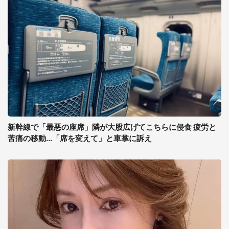
新幹線で「最悪の座席」隣が大股広げてこちらに侵食 疲労と
苦痛の移動...「席を変えて」と車掌に訴え