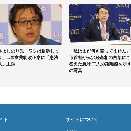
林よしのり氏「ワシは提訴しま
「私はまだ何も言ってません」
よ」...皇室典範改正案に「憲法
市首相が赤沢経産相の言葉にこ
反」主張
答えた意味 二人の距離感を示す
の写真
イト
サイトについて