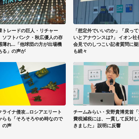
撃トレードの巨人・リチャー
「想定外でいいのか」「戻って
、ソフトバンク・秋広優人の存
いとアナウンスは?」 イオン社
感薄れ...「他球団の方が出場機
会見でのしつこい記者質問に疑
ある」の声が
も続々
クライナ侵攻...ロシアエリート
チームみらい・安野貴博党首「
からも「そろそろやめ時なので
費税減税には、一貫して反対し
」の声
きました」 説明に反響