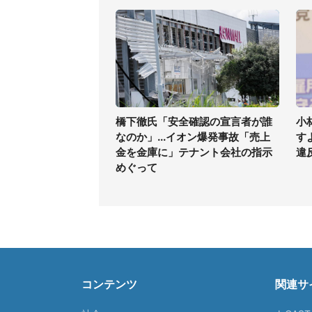
橋下徹氏「安全確認の宣言者が誰
小
なのか」...イオン爆発事故「売上
す
金を金庫に」テナント会社の指示
違
めぐって
コンテンツ
関連サ