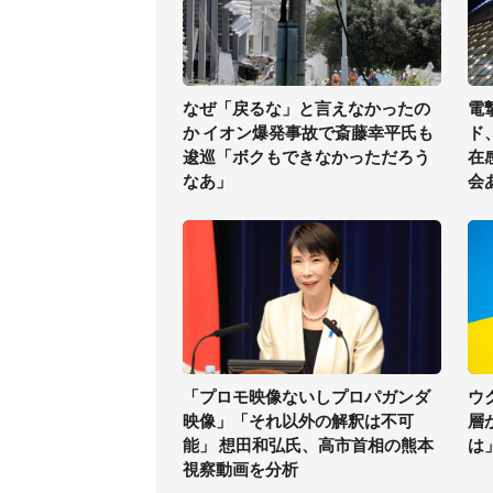
なぜ「戻るな」と言えなかったの
電
か イオン爆発事故で斎藤幸平氏も
ド
逡巡「ボクもできなかっただろう
在
なあ」
会
「プロモ映像ないしプロパガンダ
ウ
映像」「それ以外の解釈は不可
層
能」 想田和弘氏、高市首相の熊本
は
視察動画を分析