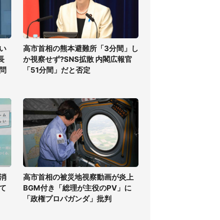
い
高市首相の熊本避難所「3分間」し
長
か視察せず?SNS拡散 内閣広報官
問
「51分間」だと否定
消
高市首相の被災地視察動画が炎上
て
BGM付き「総理が主役のPV」に
「政権プロパガンダ」批判