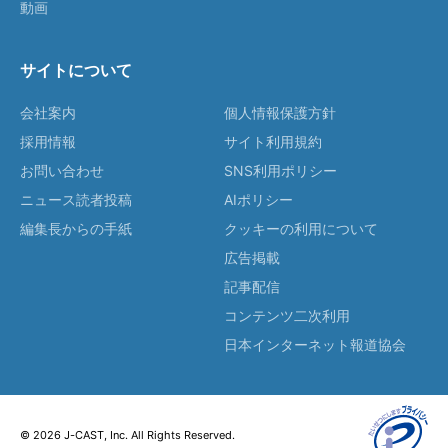
動画
サイトについて
会社案内
個人情報保護方針
採用情報
サイト利用規約
お問い合わせ
SNS利用ポリシー
ニュース読者投稿
AIポリシー
編集長からの手紙
クッキーの利用について
広告掲載
記事配信
コンテンツ二次利用
日本インターネット報道協会
© 2026 J-CAST, Inc. All Rights Reserved.