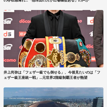
の存在感薄れ...「他球団の方が出場機会ある」の声が
井上尚弥は「フェザー級でも倒せる」、今後見たいのは「フ
ェザー級王座統一戦」...元世界2階級制覇王者が熱望