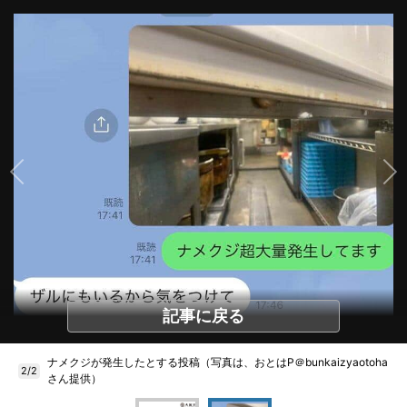
記事に戻る
ナメクジが発生したとする投稿（写真は、おとはP＠bunkaizyaotoha
2/2
さん提供）