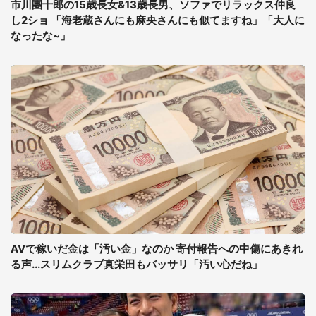
市川團十郎の15歳長女&13歳長男、ソファでリラックス仲良
し2ショ 「海老蔵さんにも麻央さんにも似てますね」「大人に
なったな~」
AVで稼いだ金は「汚い金」なのか 寄付報告への中傷にあきれ
る声...スリムクラブ真栄田もバッサリ「汚い心だね」