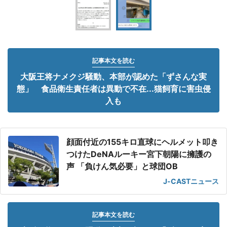
記事本文を読む
大阪王将ナメクジ騒動、本部が認めた「ずさんな実
態」 食品衛生責任者は異動で不在...猫飼育に害虫侵
入も
顔面付近の155キロ直球にヘルメット叩き
つけたDeNAルーキー宮下朝陽に擁護の
声 「負けん気必要」と球団OB
J-CASTニュース
記事本文を読む