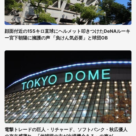
顔面付近の155キロ直球にヘルメット叩きつけたDeNAルーキ
ー宮下朝陽に擁護の声 「負けん気必要」と球団OB
電撃トレードの巨人・リチャード、ソフトバンク・秋広優人