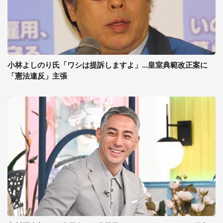
小林よしのり氏「ワシは提訴しますよ」...皇室典範改正案に
「憲法違反」主張