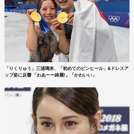
「りくりゅう」三浦璃来、「初めてのピンヒール」&ドレスア
ップ姿に反響 「わあーー綺麗!」「かわいい」