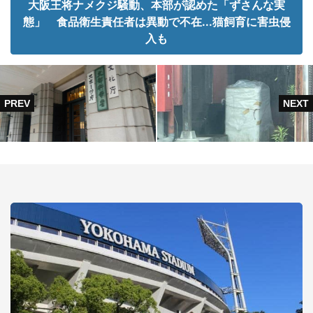
大阪王将ナメクジ騒動、本部が認めた「ずさんな実
態」 食品衛生責任者は異動で不在...猫飼育に害虫侵
入も