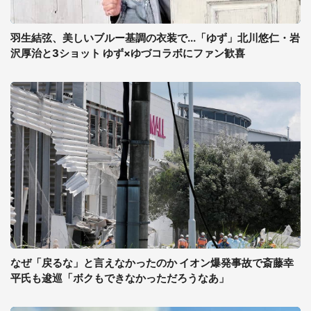
羽生結弦、美しいブルー基調の衣装で...「ゆず」北川悠仁・岩
沢厚治と3ショット ゆず×ゆづコラボにファン歓喜
なぜ「戻るな」と言えなかったのか イオン爆発事故で斎藤幸
平氏も逡巡「ボクもできなかっただろうなあ」