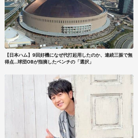
【日本ハム】9回好機になぜ代打起用したのか、連続三振で無
得点...球団OBが指摘したベンチの「選択」