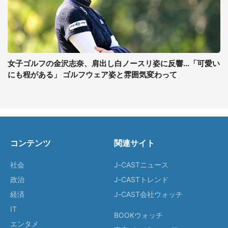
女子ゴルフの金沢志奈、肩出し白ノースリ姿に反響...「可愛い
にも程がある」 ゴルフウェア姿と雰囲気変わって
コンテンツ
関連サイト
社会
J-CASTニュース
政治
J-CASTトレンド
経済
J-CAST会社ウォッチ
IT
BOOKウォッチ
エンタメ