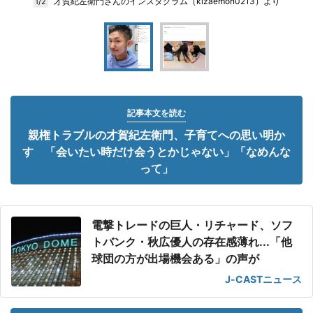
才賀紀左衛門さんのインスタグラム（kizaemon0213）より
1/2
記事本文を読む
親権トラブルの才賀紀左衛門、子育てへの思い明か
す 「会いたい時だけ会うとかじゃない」「なめんな
って」
電撃トレードの巨人・リチャード、ソフ
トバンク・秋広優人の存在感薄れ...「他
球団の方が出場機会ある」の声が
J-CASTニュース