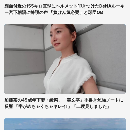
顔面付近の155キロ直球にヘルメット叩きつけたDeNAルーキ
ー宮下朝陽に擁護の声 「負けん気必要」と球団OB
加藤茶の45歳年下妻・綾菜、「美文字」手書き勉強ノートに
反響 「字がめちゃくちゃキレイ!」「二度見しました」