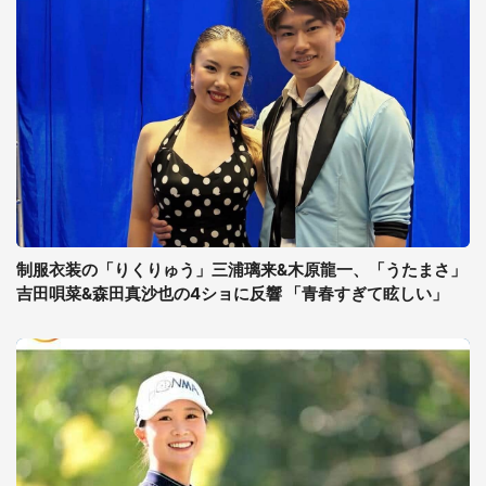
制服衣装の「りくりゅう」三浦璃来&木原龍一、「うたまさ」
吉田唄菜&森田真沙也の4ショに反響 「青春すぎて眩しい」