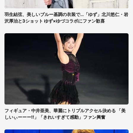
羽生結弦、美しいブルー基調の衣装で...「ゆず」北川悠仁・岩
沢厚治と3ショット ゆず×ゆづコラボにファン歓喜
フィギュア・中井亜美、華麗にトリプルアクセル決める 「美
しいぃーーー!!」「きれいすぎて感動」ファン興奮