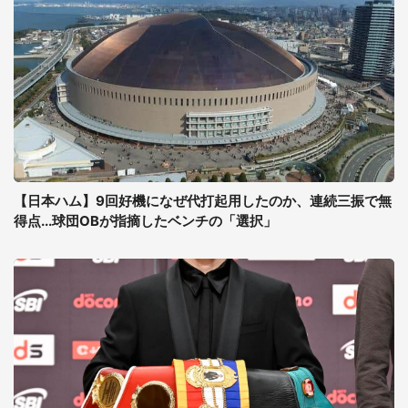
【日本ハム】9回好機になぜ代打起用したのか、連続三振で無
得点...球団OBが指摘したベンチの「選択」