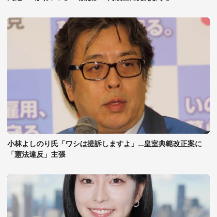
小林よしのり氏「ワシは提訴しますよ」...皇室典範改正案に
「憲法違反」主張