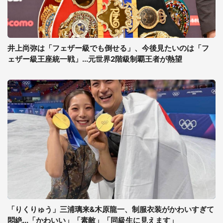
井上尚弥は「フェザー級でも倒せる」、今後見たいのは「フ
ェザー級王座統一戦」...元世界2階級制覇王者が熱望
「りくりゅう」三浦璃来&木原龍一、制服衣装がかわいすぎて
悶絶...「かわいい」「素敵」「同級生に見えます」