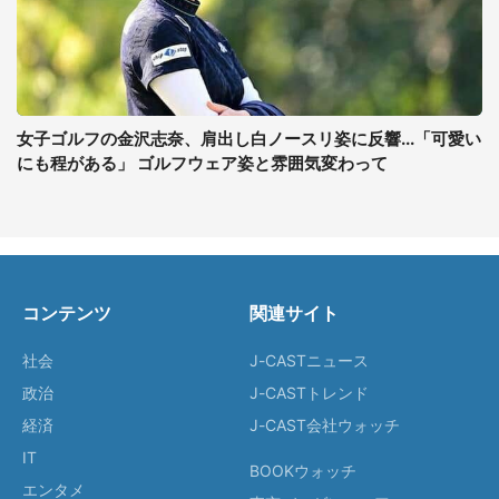
女子ゴルフの金沢志奈、肩出し白ノースリ姿に反響...「可愛い
にも程がある」 ゴルフウェア姿と雰囲気変わって
コンテンツ
関連サイト
社会
J-CASTニュース
政治
J-CASTトレンド
経済
J-CAST会社ウォッチ
IT
BOOKウォッチ
エンタメ