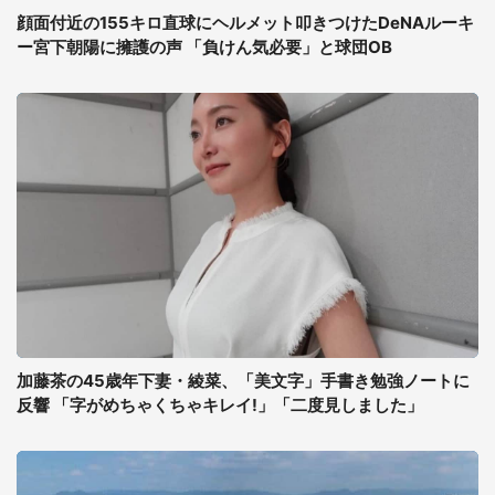
顔面付近の155キロ直球にヘルメット叩きつけたDeNAルーキ
ー宮下朝陽に擁護の声 「負けん気必要」と球団OB
加藤茶の45歳年下妻・綾菜、「美文字」手書き勉強ノートに
反響 「字がめちゃくちゃキレイ!」「二度見しました」