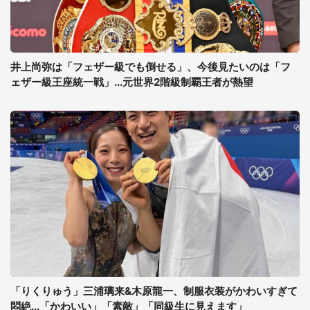
井上尚弥は「フェザー級でも倒せる」、今後見たいのは「フ
ェザー級王座統一戦」...元世界2階級制覇王者が熱望
「りくりゅう」三浦璃来&木原龍一、制服衣装がかわいすぎて
悶絶...「かわいい」「素敵」「同級生に見えます」