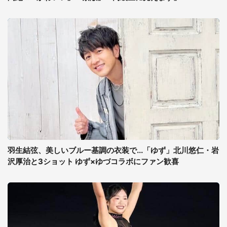
羽生結弦、美しいブルー基調の衣装で...「ゆず」北川悠仁・岩
沢厚治と3ショット ゆず×ゆづコラボにファン歓喜