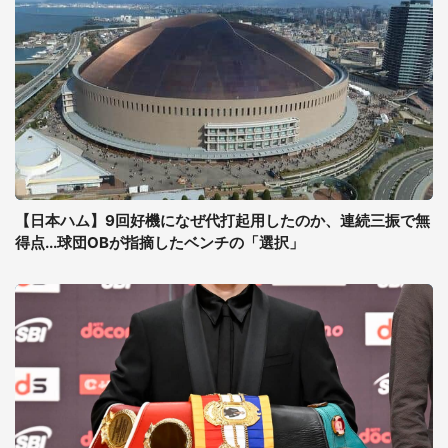
【日本ハム】9回好機になぜ代打起用したのか、連続三振で無
得点...球団OBが指摘したベンチの「選択」