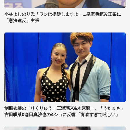
小林よしのり氏「ワシは提訴しますよ」...皇室典範改正案に
「憲法違反」主張
制服衣装の「りくりゅう」三浦璃来&木原龍一、「うたまさ」
吉田唄菜&森田真沙也の4ショに反響 「青春すぎて眩しい」