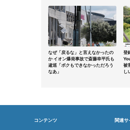
なぜ「戻るな」と言えなかったの
登
か イオン爆発事故で斎藤幸平氏も
Yo
逡巡「ボクもできなかっただろう
被
なあ」
し
コンテンツ
関連サ