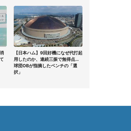
消
【日本ハム】9回好機になぜ代打起
て
用したのか、連続三振で無得点...
球団OBが指摘したベンチの「選
択」