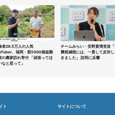
録者28.5万人の人気
チームみらい・安野貴博党首「
uTuber、福岡・梨5000個盗難
費税減税には、一貫して反対し
害の農家訪れ寄付 「頑張ってほ
きました」 説明に反響
いなと思って」
イト
サイトについて