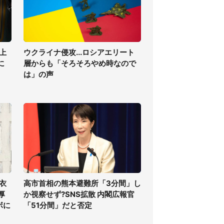
上
ウクライナ侵攻...ロシアエリート
に
層からも「そろそろやめ時なので
は」の声
衣
高市首相の熊本避難所「3分間」し
厚
か視察せず?SNS拡散 内閣広報官
ボに
「51分間」だと否定