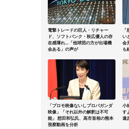
電撃トレードの巨人・リチャー
「
ド、ソフトバンク・秋広優人の存
い
在感薄れ...「他球団の方が出場機
会
会ある」の声が
も
「プロモ映像ないしプロパガンダ
小
映像」「それ以外の解釈は不可
す
能」 想田和弘氏、高市首相の熊本
違
視察動画を分析