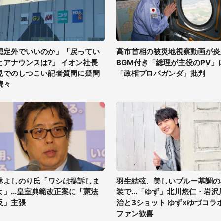
想定外でいいのか」「戻ってい
高市首相の被災地視察動画が炎
とアナウンスは?」 イオン社長
BGM付き「総理が主役のPV」
見でのしつこい記者質問に疑問
「政権プロパガンダ」批判
続々
林よしのり氏「ワシは提訴しま
羽生結弦、美しいブルー基調の
よ」...皇室典範改正案に「憲法
装で...「ゆず」北川悠仁・岩沢
反」主張
治と3ショット ゆず×ゆづコラ
ファン歓喜