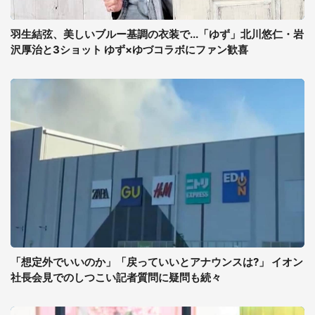
羽生結弦、美しいブルー基調の衣装で...「ゆず」北川悠仁・岩
沢厚治と3ショット ゆず×ゆづコラボにファン歓喜
「想定外でいいのか」「戻っていいとアナウンスは?」 イオン
社長会見でのしつこい記者質問に疑問も続々