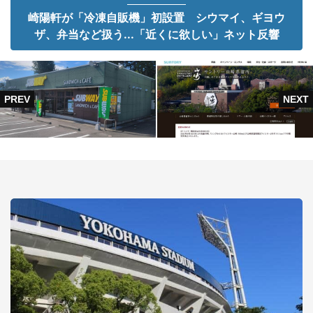
崎陽軒が「冷凍自販機」初設置 シウマイ、ギヨウ
ザ、弁当など扱う...「近くに欲しい」ネット反響