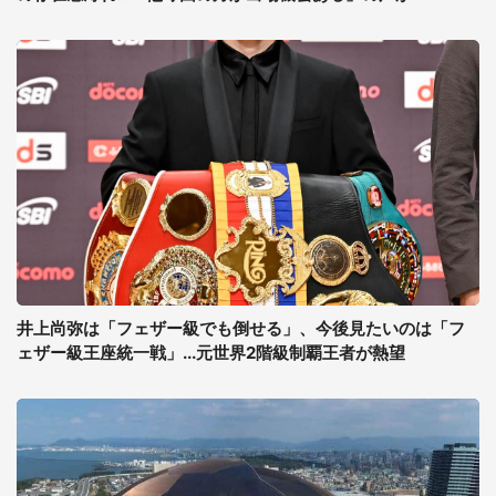
井上尚弥は「フェザー級でも倒せる」、今後見たいのは「フ
ェザー級王座統一戦」...元世界2階級制覇王者が熱望