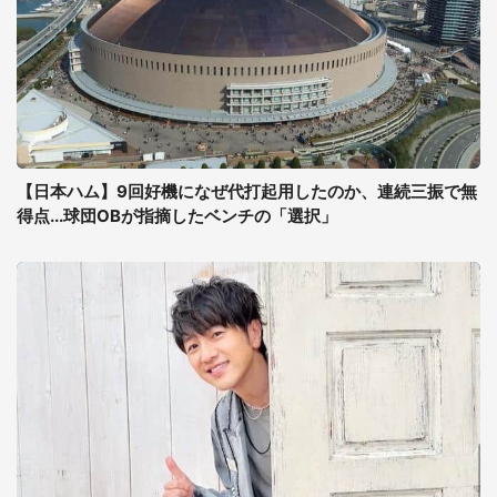
【日本ハム】9回好機になぜ代打起用したのか、連続三振で無
得点...球団OBが指摘したベンチの「選択」