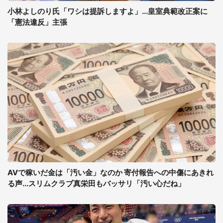
小林よしのり氏「ワシは提訴しますよ」...皇室典範改正案に
「憲法違反」主張
AVで稼いだ金は「汚い金」なのか 寄付報告への中傷にあきれ
る声...スリムクラブ真栄田もバッサリ「汚い心だね」