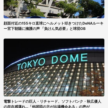
顔面付近の155キロ直球にヘルメット叩きつけたDeNAルーキ
ー宮下朝陽に擁護の声 「負けん気必要」と球団OB
電撃トレードの巨人・リチャード、ソフトバンク・秋広優人
の存在感薄れ...「他球団の方が出場機会ある」の声が