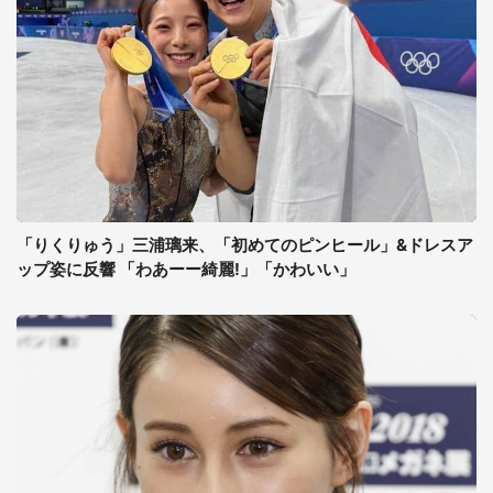
「りくりゅう」三浦璃来、「初めてのピンヒール」&ドレスア
ップ姿に反響 「わあーー綺麗!」「かわいい」