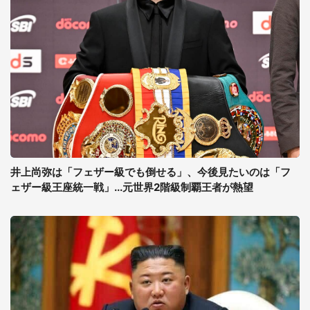
井上尚弥は「フェザー級でも倒せる」、今後見たいのは「フ
ェザー級王座統一戦」...元世界2階級制覇王者が熱望