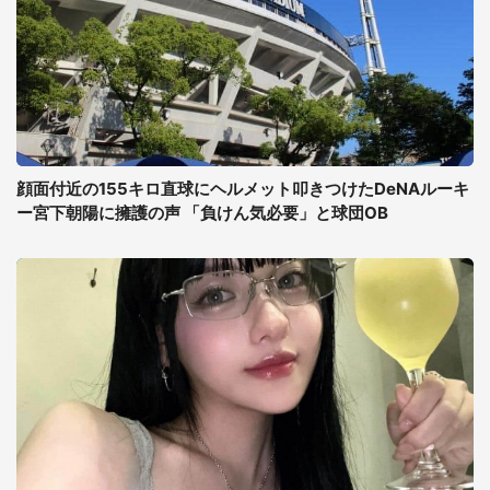
顔面付近の155キロ直球にヘルメット叩きつけたDeNAルーキ
ー宮下朝陽に擁護の声 「負けん気必要」と球団OB