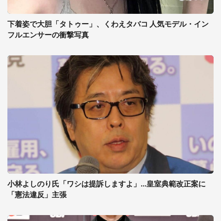
下着姿で大胆「タトゥー」、くわえタバコ 人気モデル・イン
フルエンサーの衝撃写真
小林よしのり氏「ワシは提訴しますよ」...皇室典範改正案に
「憲法違反」主張