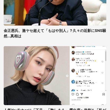
金正恩氏、激ヤセ超えて「もはや別人」? 久々の近影にSNS騒
然...真相は