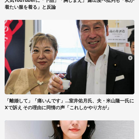
人気YouTuberに「下品」「胸しまえ」 露出度へ批判も「私が
着たい服を着る」と反論
「離婚して」「痛いんです」...室井佑月氏、夫・米山隆一氏に
Xで訴え その理由に同情の声「これしかやり方が」