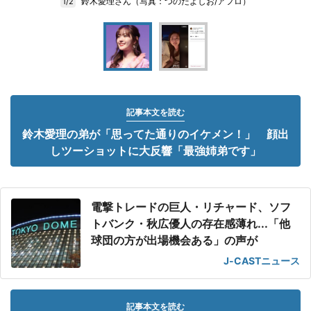
鈴木愛理さん（写真：つのだよしお/アフロ）
1/2
記事本文を読む
鈴木愛理の弟が「思ってた通りのイケメン！」 顔出
しツーショットに大反響「最強姉弟です」
電撃トレードの巨人・リチャード、ソフ
トバンク・秋広優人の存在感薄れ...「他
球団の方が出場機会ある」の声が
J-CASTニュース
記事本文を読む