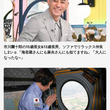
市川團十郎の15歳長女&13歳長男、ソファでリラックス仲良
し2ショ 「海老蔵さんにも麻央さんにも似てますね」「大人に
なったな~」