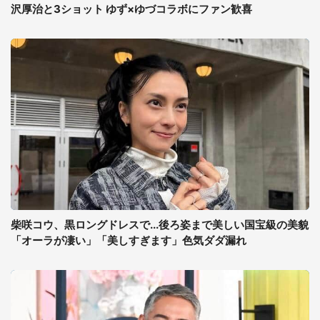
沢厚治と3ショット ゆず×ゆづコラボにファン歓喜
柴咲コウ、黒ロングドレスで...後ろ姿まで美しい国宝級の美貌
「オーラが凄い」「美しすぎます」色気ダダ漏れ