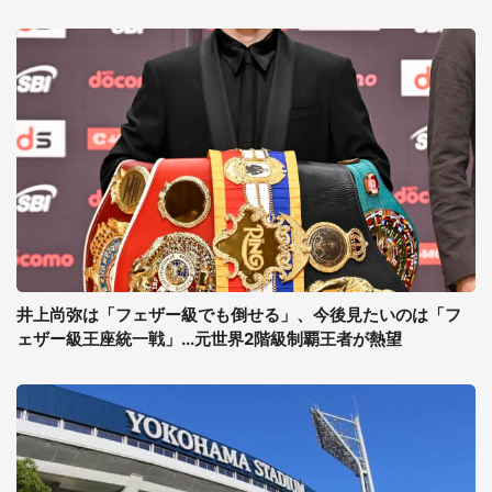
井上尚弥は「フェザー級でも倒せる」、今後見たいのは「フ
ェザー級王座統一戦」...元世界2階級制覇王者が熱望