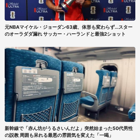
元NBAマイケル・ジョーダン63歳、体形も変わらず...スター
のオーラダダ漏れ サッカー・ハーランドと最強2ショット
新幹線で「赤ん坊がうるさいんだよ」突然始まった50代男性
の説教 周囲も呆れる最悪の雰囲気を変えた「一喝」