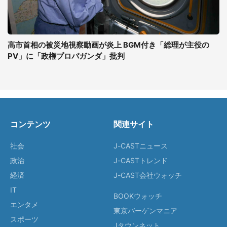
高市首相の被災地視察動画が炎上 BGM付き「総理が主役の
PV」に「政権プロパガンダ」批判
コンテンツ
関連サイト
社会
J-CASTニュース
政治
J-CASTトレンド
経済
J-CAST会社ウォッチ
IT
BOOKウォッチ
エンタメ
東京バーゲンマニア
スポーツ
Jタウンネット