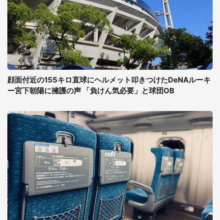
顔面付近の155キロ直球にヘルメット叩きつけたDeNAルーキ
ー宮下朝陽に擁護の声 「負けん気必要」と球団OB