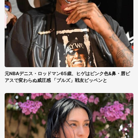
元NBAデニス・ロッドマン65歳、ヒゲはピンク色&鼻・唇ピ
アスで変わらぬ威圧感 「ブルズ」戦友ピッペンと