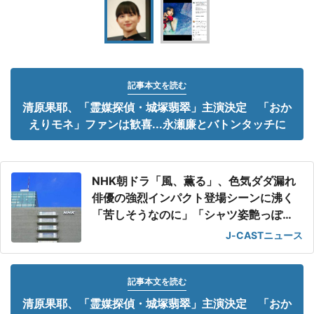
記事本文を読む
清原果耶、「霊媒探偵・城塚翡翠」主演決定 「おか
えりモネ」ファンは歓喜...永瀬廉とバトンタッチに
NHK朝ドラ「風、薫る」、色気ダダ漏れ
俳優の強烈インパクト登場シーンに沸く
「苦しそうなのに」「シャツ姿艶っぽ
い」
J-CASTニュース
記事本文を読む
清原果耶、「霊媒探偵・城塚翡翠」主演決定 「おか