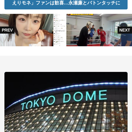
えりモネ」ファンは歓喜...永瀬廉とバトンタッチに