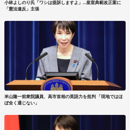
小林よしのり氏「ワシは提訴しますよ」...皇室典範改正案に
「憲法違反」主張
米山隆一前衆院議員、高市首相の英語力を批判 「現地ではほ
ぼ全く通じない」