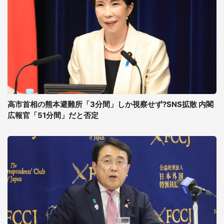
高市首相の熊本避難所「3分間」しか視察せず?SNS拡散 内閣
広報官「51分間」だと否定