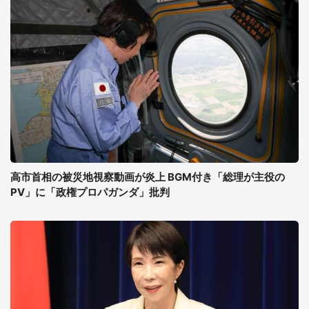
高市首相の被災地視察動画が炎上 BGM付き「総理が主役の
PV」に「政権プロパガンダ」批判