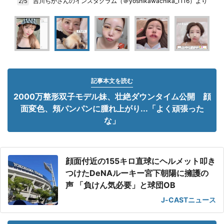
吉川ちかさんのインスタグラム（＠yoshikawachika_1116）より
2/5
記事本文を読む
2000万整形双子モデル妹、壮絶ダウンタイム公開 顔
面変色、頬パンパンに腫れ上がり...「よく頑張った
な」
顔面付近の155キロ直球にヘルメット叩き
つけたDeNAルーキー宮下朝陽に擁護の
声 「負けん気必要」と球団OB
J-CASTニュース