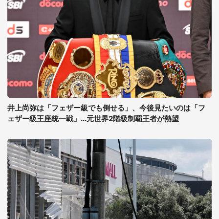
井上尚弥は「フェザー級でも倒せる」、今後見たいのは「フ
ェザー級王座統一戦」...元世界2階級制覇王者が熱望