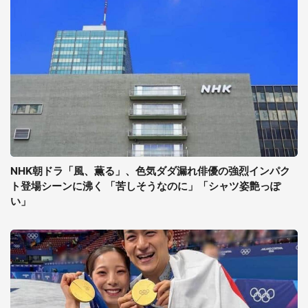
NHK朝ドラ「風、薫る」、色気ダダ漏れ俳優の強烈インパク
ト登場シーンに沸く 「苦しそうなのに」「シャツ姿艶っぽ
い」