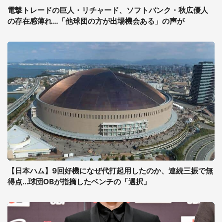
電撃トレードの巨人・リチャード、ソフトバンク・秋広優人
の存在感薄れ...「他球団の方が出場機会ある」の声が
【日本ハム】9回好機になぜ代打起用したのか、連続三振で無
得点...球団OBが指摘したベンチの「選択」