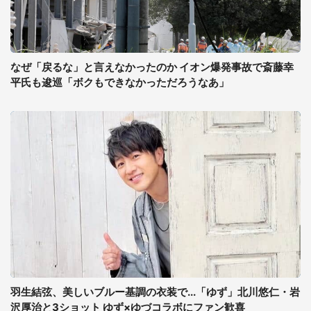
なぜ「戻るな」と言えなかったのか イオン爆発事故で斎藤幸
平氏も逡巡「ボクもできなかっただろうなあ」
羽生結弦、美しいブルー基調の衣装で...「ゆず」北川悠仁・岩
沢厚治と3ショット ゆず×ゆづコラボにファン歓喜