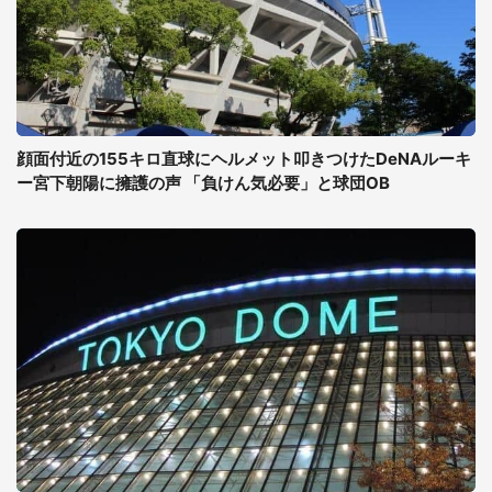
顔面付近の155キロ直球にヘルメット叩きつけたDeNAルーキ
ー宮下朝陽に擁護の声 「負けん気必要」と球団OB