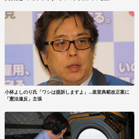
小林よしのり氏「ワシは提訴しますよ」...皇室典範改正案に
「憲法違反」主張