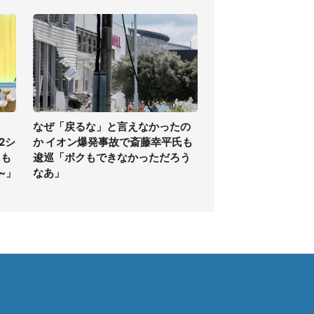
なぜ「戻るな」と言えなかったの
2シ
か イオン爆発事故で斎藤幸平氏も
にも
逡巡「ボクもできなかっただろう
~」
なあ」