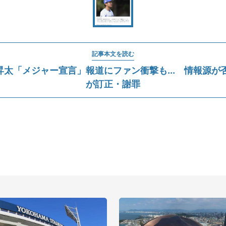
記事本文を読む
永昇太「メジャー宣言」報道にファン衝撃も... 情報源が
が訂正・謝罪