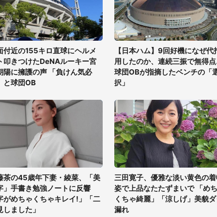
面付近の155キロ直球にヘルメ
【日本ハム】9回好機になぜ代
ト叩きつけたDeNAルーキー宮
用したのか、連続三振で無得点..
朝陽に擁護の声 「負けん気必
球団OBが指摘したベンチの「
」と球団OB
択」
藤茶の45歳年下妻・綾菜、「美
三田寛子、優雅な淡い黄色の着
字」手書き勉強ノートに反響
姿で上品なたたずまいで 「め
字がめちゃくちゃキレイ!」「二
くちゃ綺麗」「涼しげ」美貌ダ
見しました」
漏れ