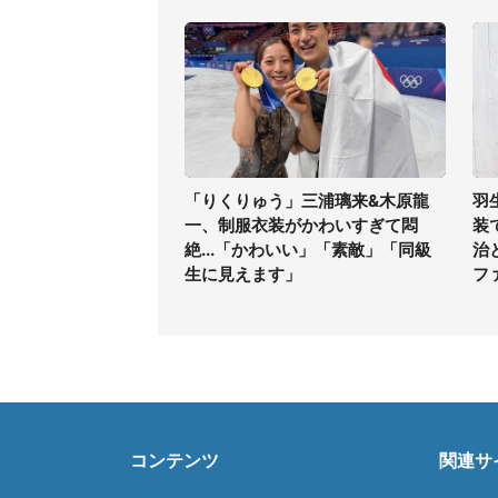
「りくりゅう」三浦璃来&木原龍
羽
一、制服衣装がかわいすぎて悶
装
絶...「かわいい」「素敵」「同級
治
生に見えます」
フ
コンテンツ
関連サ