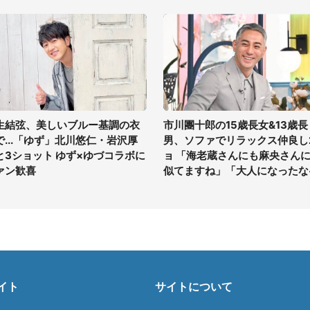
生結弦、美しいブルー基調の衣
市川團十郎の15歳長女&13歳長
で...「ゆず」北川悠仁・岩沢厚
男、ソファでリラックス仲良し
と3ショット ゆず×ゆづコラボに
ョ 「海老蔵さんにも麻央さん
ァン歓喜
似てますね」「大人になったな
イト
サイトについて