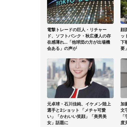
電撃トレードの巨人・リチャー
顔
ド、ソフトバンク・秋広優人の存
ッ
在感薄れ...「他球団の方が出場機
下
会ある」の声が
要
元卓球・石川佳純、イケメン陸上
加
選手と2ショット 「メチャ可愛
文
い」「かわいい笑顔」「美男美
「
女」話題に
度