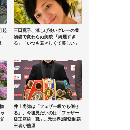
打起
三田寛子、涼しげ淡いグレーの着
.
物姿で変わらぬ美貌 「綺麗すぎ
選
る」「いつも若々しくて美しい」
物
井上尚弥は「フェザー級でも倒せ
ちゃ
る」、今後見たいのは「フェザー
ダ
級王座統一戦」...元世界2階級制覇
王者が熱望