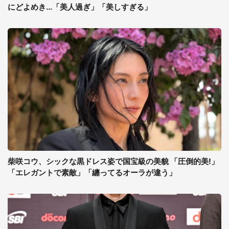
にどよめき...「美人過ぎ」「美しすぎる」
柴咲コウ、シックな黒ドレス姿で国宝級の美貌 「圧倒的美!」
「エレガントで素敵」「纏ってるオーラが違う」