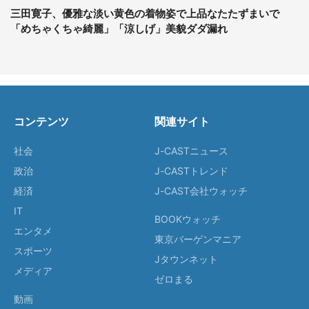
三田寛子、優雅な淡い黄色の着物姿で上品なたたずまいで
「めちゃくちゃ綺麗」「涼しげ」美貌ダダ漏れ
コンテンツ
関連サイト
社会
J-CASTニュース
政治
J-CASTトレンド
経済
J-CAST会社ウォッチ
IT
BOOKウォッチ
エンタメ
東京バーゲンマニア
スポーツ
Jタウンネット
メディア
ゼロまる
動画