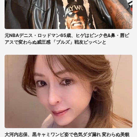
元NBAデニス・ロッドマン65歳、ヒゲはピンク色&鼻・唇ピ
アスで変わらぬ威圧感 「ブルズ」戦友ピッペンと
大河内志保、黒キャミワンピ姿で色気ダダ漏れ 変わらぬ美貌