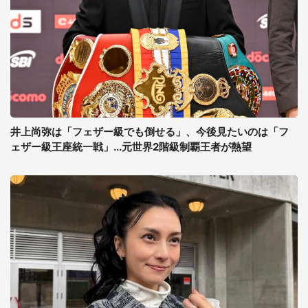
井上尚弥は「フェザー級でも倒せる」、今後見たいのは「フ
ェザー級王座統一戦」...元世界2階級制覇王者が熱望