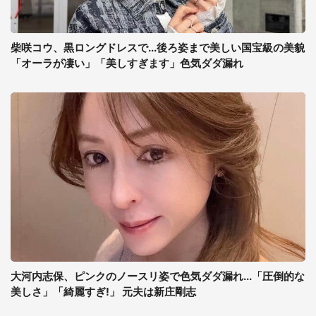
柴咲コウ、黒ロングドレスで...後ろ姿まで美しい国宝級の美貌
「オーラが凄い」「美しすぎます」色気ダダ漏れ
大河内志保、ピンクのノースリ姿で色気ダダ漏れ...「圧倒的な
美しさ」「綺麗すぎ!」 元夫は新庄剛志