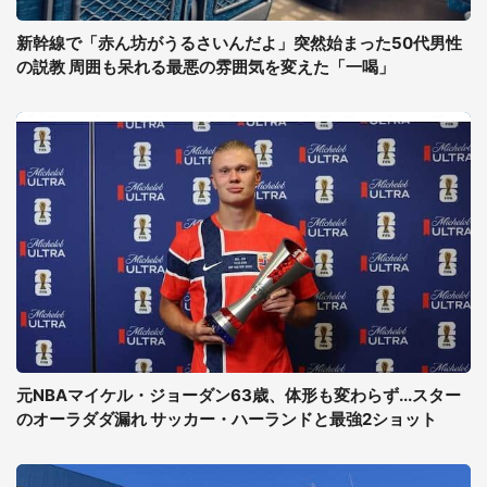
新幹線で「赤ん坊がうるさいんだよ」突然始まった50代男性
の説教 周囲も呆れる最悪の雰囲気を変えた「一喝」
元NBAマイケル・ジョーダン63歳、体形も変わらず...スター
のオーラダダ漏れ サッカー・ハーランドと最強2ショット