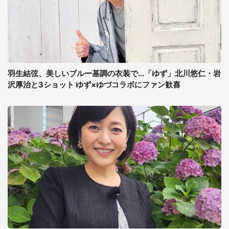
羽生結弦、美しいブルー基調の衣装で...「ゆず」北川悠仁・岩
沢厚治と3ショット ゆず×ゆづコラボにファン歓喜