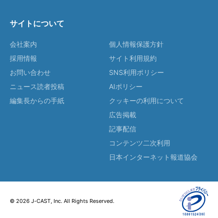
サイトについて
会社案内
個人情報保護方針
採用情報
サイト利用規約
お問い合わせ
SNS利用ポリシー
ニュース読者投稿
AIポリシー
編集長からの手紙
クッキーの利用について
広告掲載
記事配信
コンテンツ二次利用
日本インターネット報道協会
© 2026 J-CAST, Inc. All Rights Reserved.