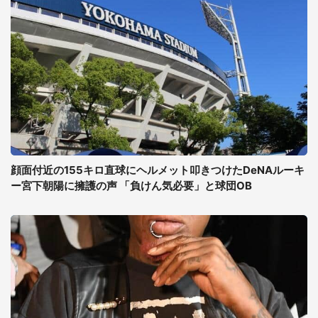
顔面付近の155キロ直球にヘルメット叩きつけたDeNAルーキ
ー宮下朝陽に擁護の声 「負けん気必要」と球団OB