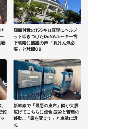
せ
顔面付近の155キロ直球にヘルメ
ー
ット叩きつけたDeNAルーキー宮
制覇
下朝陽に擁護の声 「負けん気必
要」と球団OB
歳、
新幹線で「最悪の座席」隣が大股
で変
広げてこちらに侵食 疲労と苦痛の
ピッ
移動...「席を変えて」と車掌に訴
え