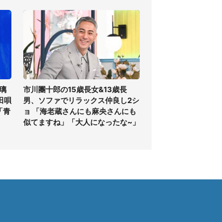
璃
市川團十郎の15歳長女&13歳長
田唄
男、ソファでリラックス仲良し2シ
「青
ョ 「海老蔵さんにも麻央さんにも
似てますね」「大人になったな~」