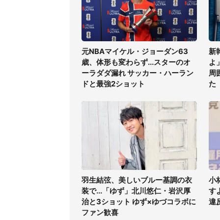
元NBAマイケル・ジョーダン63
新
歳、体形も変わらず...スターのオ
よ
ーラダダ漏れ サッカー・ハーラン
周
ドと最強2ショット
た
羽生結弦、美しいブルー基調の衣
小
装で...「ゆず」北川悠仁・岩沢厚
す
治と3ショット ゆず×ゆづコラボに
違
ファン歓喜