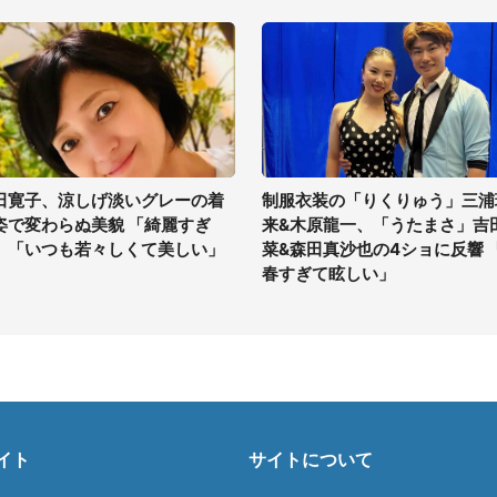
田寛子、涼しげ淡いグレーの着
制服衣装の「りくりゅう」三浦
姿で変わらぬ美貌 「綺麗すぎ
来&木原龍一、「うたまさ」吉
」「いつも若々しくて美しい」
菜&森田真沙也の4ショに反響 
春すぎて眩しい」
イト
サイトについて