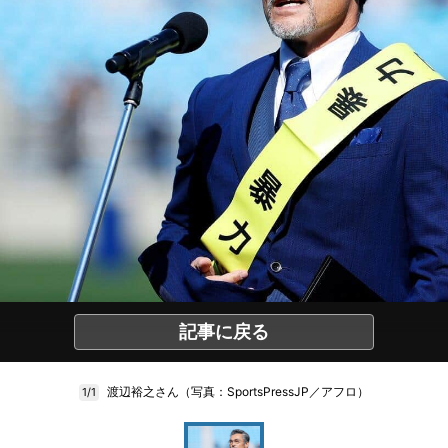
記事に戻る
渡辺裕之さん（写真：SportsPressJP／アフロ）
1/1