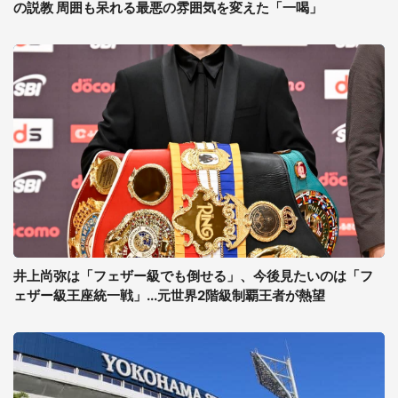
の説教 周囲も呆れる最悪の雰囲気を変えた「一喝」
井上尚弥は「フェザー級でも倒せる」、今後見たいのは「フ
ェザー級王座統一戦」...元世界2階級制覇王者が熱望