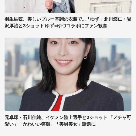
羽生結弦、美しいブルー基調の衣装で...「ゆず」北川悠仁・岩
沢厚治と3ショット ゆず×ゆづコラボにファン歓喜
元卓球・石川佳純、イケメン陸上選手と2ショット 「メチャ可
愛い」「かわいい笑顔」「美男美女」話題に