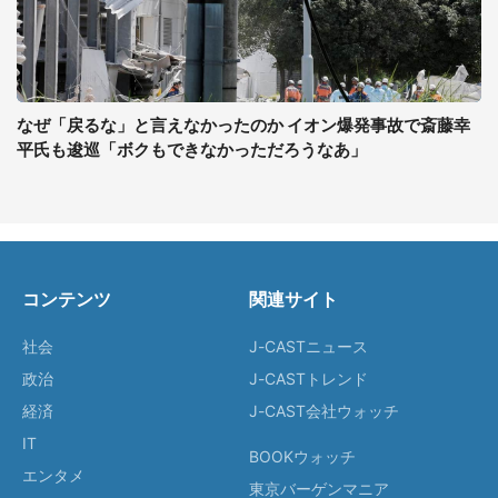
なぜ「戻るな」と言えなかったのか イオン爆発事故で斎藤幸
平氏も逡巡「ボクもできなかっただろうなあ」
コンテンツ
関連サイト
社会
J-CASTニュース
政治
J-CASTトレンド
経済
J-CAST会社ウォッチ
IT
BOOKウォッチ
エンタメ
東京バーゲンマニア