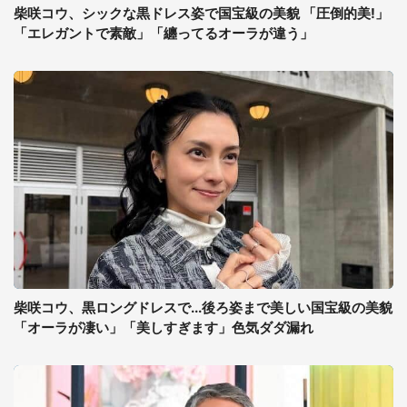
柴咲コウ、シックな黒ドレス姿で国宝級の美貌 「圧倒的美!」
「エレガントで素敵」「纏ってるオーラが違う」
柴咲コウ、黒ロングドレスで...後ろ姿まで美しい国宝級の美貌
「オーラが凄い」「美しすぎます」色気ダダ漏れ