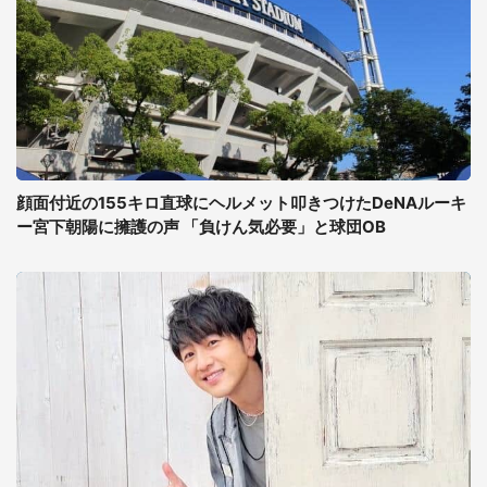
顔面付近の155キロ直球にヘルメット叩きつけたDeNAルーキ
ー宮下朝陽に擁護の声 「負けん気必要」と球団OB