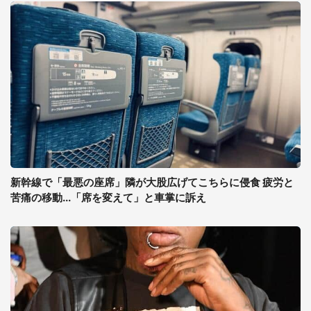
新幹線で「最悪の座席」隣が大股広げてこちらに侵食 疲労と
苦痛の移動...「席を変えて」と車掌に訴え