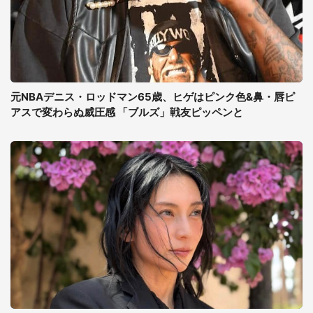
元NBAデニス・ロッドマン65歳、ヒゲはピンク色&鼻・唇ピ
アスで変わらぬ威圧感 「ブルズ」戦友ピッペンと