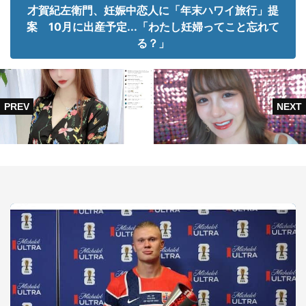
才賀紀左衛門、妊娠中恋人に「年末ハワイ旅行」提
案 10月に出産予定...「わたし妊婦ってこと忘れて
る？」