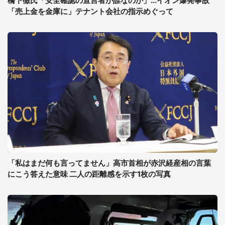
橋下徹氏「安全確認の宣言者が誰なのか」...イオン爆発事故
「売上金を金庫に」テナント会社の指示めぐって
「私はまだ何も言ってません」高市首相が赤沢経産相の言葉
にこう答えた意味 二人の距離感を示す1枚の写真