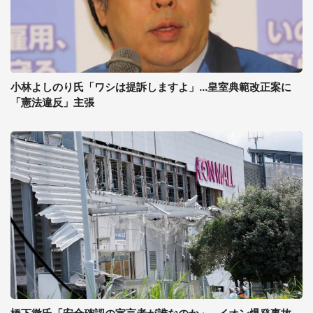
小林よしのり氏「ワシは提訴しますよ」...皇室典範改正案に
「憲法違反」主張