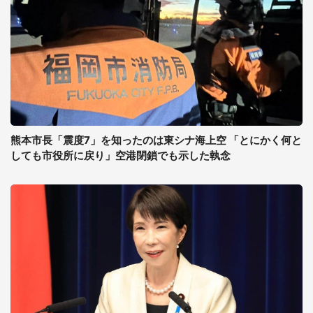
熊本市長「震度7」を知ったのは東シナ海上空 「とにかく何と
しても市役所に戻り」空港閉鎖でも示した執念