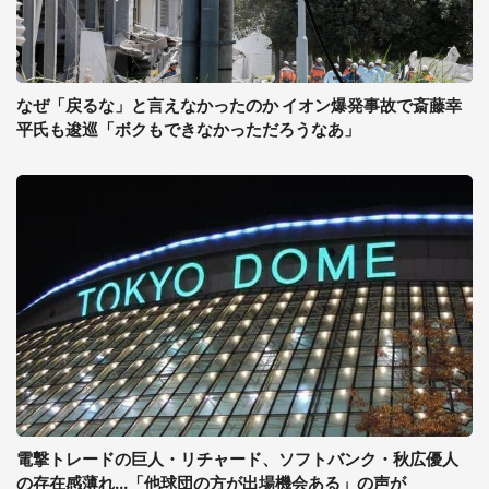
なぜ「戻るな」と言えなかったのか イオン爆発事故で斎藤幸
平氏も逡巡「ボクもできなかっただろうなあ」
電撃トレードの巨人・リチャード、ソフトバンク・秋広優人
の存在感薄れ...「他球団の方が出場機会ある」の声が