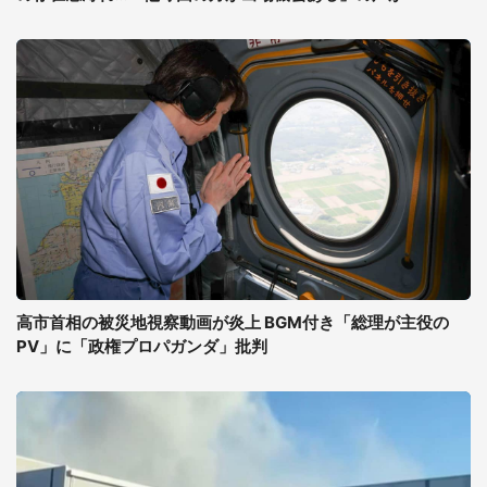
高市首相の被災地視察動画が炎上 BGM付き「総理が主役の
PV」に「政権プロパガンダ」批判