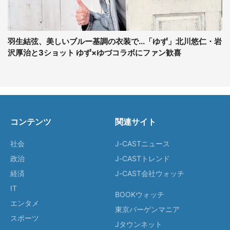
羽生結弦、美しいブルー基調の衣装で...「ゆず」北川悠仁・岩
沢厚治と3ショット ゆず×ゆづコラボにファン歓喜
コンテンツ
関連サイト
社会
J-CASTニュース
政治
J-CASTトレンド
経済
J-CAST会社ウォッチ
IT
BOOKウォッチ
エンタメ
東京バーゲンマニア
スポーツ
Jタウンネット