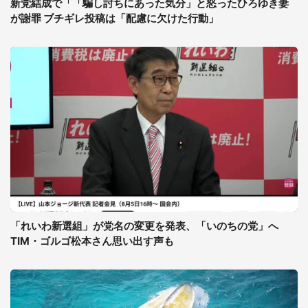
新党結成で「「騙し討ちにあった気分」と怒ったひろゆき妻
が謝罪 ブチギレ投稿は「配慮に欠けた行動」
「れいわ新選組」が党名の変更を発表、「いのちの党」へ
TIM・ゴルゴ松本さん思い出す声も