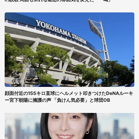
顔面付近の155キロ直球にヘルメット叩きつけたDeNAルーキ
ー宮下朝陽に擁護の声 「負けん気必要」と球団OB