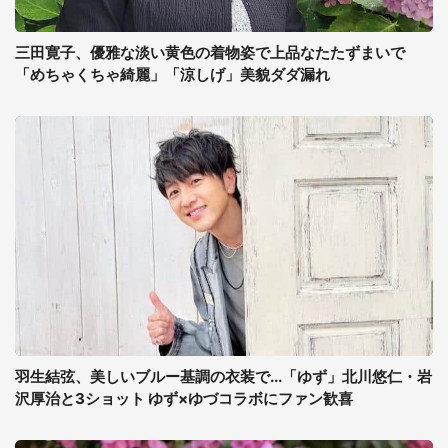
三田寛子、優雅な淡い黄色の着物姿で上品なたたずまいで
「めちゃくちゃ綺麗」「涼しげ」美貌ダダ漏れ
羽生結弦、美しいブルー基調の衣装で...「ゆず」北川悠仁・岩
沢厚治と3ショット ゆず×ゆづコラボにファン歓喜