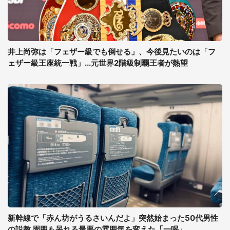
井上尚弥は「フェザー級でも倒せる」、今後見たいのは「フ
ェザー級王座統一戦」...元世界2階級制覇王者が熱望
新幹線で「赤ん坊がうるさいんだよ」突然始まった50代男性
の説教 周囲も呆れる最悪の雰囲気を変えた「一喝」