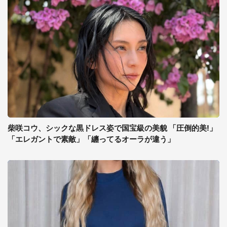
柴咲コウ、シックな黒ドレス姿で国宝級の美貌 「圧倒的美!」
「エレガントで素敵」「纏ってるオーラが違う」