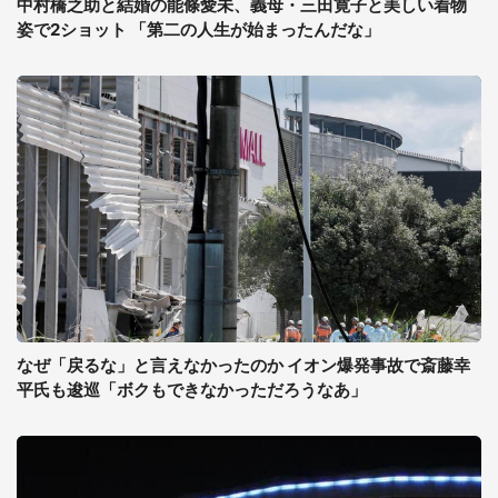
中村橋之助と結婚の能條愛未、義母・三田寛子と美しい着物
姿で2ショット 「第二の人生が始まったんだな」
なぜ「戻るな」と言えなかったのか イオン爆発事故で斎藤幸
平氏も逡巡「ボクもできなかっただろうなあ」