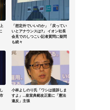
上
「想定外でいいのか」「戻ってい
に
いとアナウンスは?」 イオン社長
会見でのしつこい記者質問に疑問
も続々
し
小林よしのり氏「ワシは提訴しま
高市
すよ」...皇室典範改正案に「憲法
違反」主張