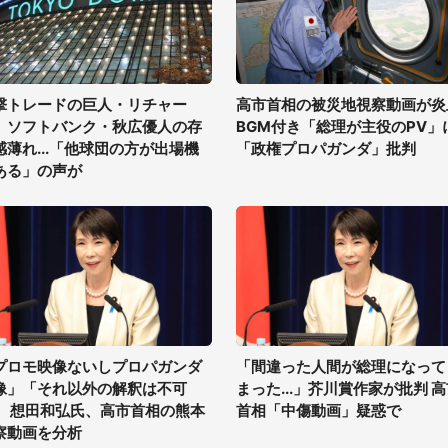
撃トレードの巨人・リチャー
高市首相の被災地視察動画が炎
、ソフトバンク・秋広優人の存
BGM付き「総理が主役のPV」
感薄れ...「他球団の方が出場機
「政権プロパガンダ」批判
ある」の声が
プロモ映像ないしプロパガンダ
「間違った人間が総理になって
像」「それ以外の解釈は不可
まった...」芥川賞作家が批判 
」 想田和弘氏、高市首相の熊本
首相「中傷動画」疑惑で
察動画を分析