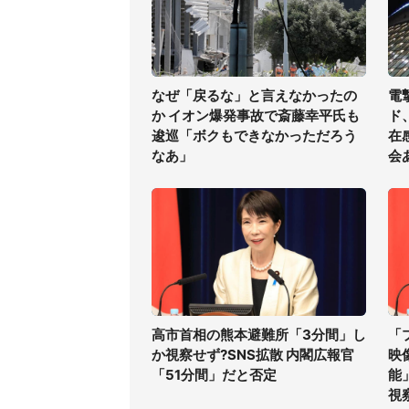
なぜ「戻るな」と言えなかったの
電
か イオン爆発事故で斎藤幸平氏も
ド
逡巡「ボクもできなかっただろう
在
なあ」
会
高市首相の熊本避難所「3分間」し
「
か視察せず?SNS拡散 内閣広報官
映
「51分間」だと否定
能
視