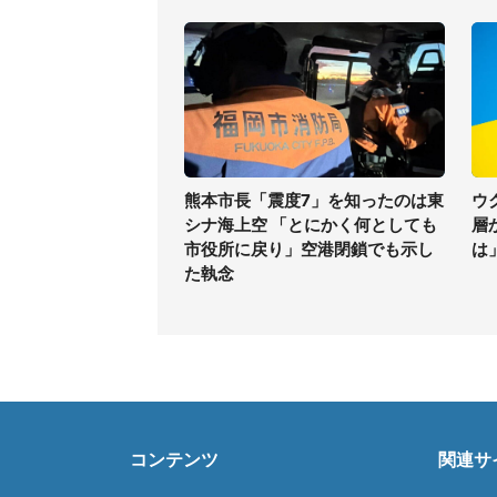
熊本市長「震度7」を知ったのは東
ウ
シナ海上空 「とにかく何としても
層
市役所に戻り」空港閉鎖でも示し
は
た執念
コンテンツ
関連サ