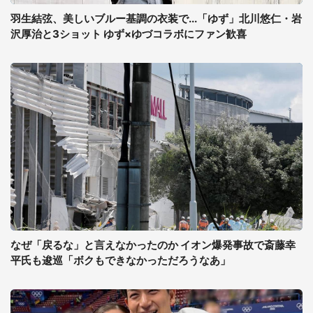
羽生結弦、美しいブルー基調の衣装で...「ゆず」北川悠仁・岩
沢厚治と3ショット ゆず×ゆづコラボにファン歓喜
なぜ「戻るな」と言えなかったのか イオン爆発事故で斎藤幸
平氏も逡巡「ボクもできなかっただろうなあ」