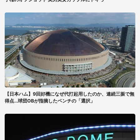
【日本ハム】9回好機になぜ代打起用したのか、連続三振で無
得点...球団OBが指摘したベンチの「選択」