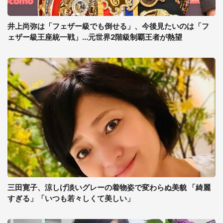
井上尚弥は「フェザー級でも倒せる」、今後見たいのは「フ
ェザー級王座統一戦」...元世界2階級制覇王者が熱望
三田寛子、涼しげ淡いグレーの着物姿で変わらぬ美貌 「綺麗
すぎる」「いつも若々しくて美しい」