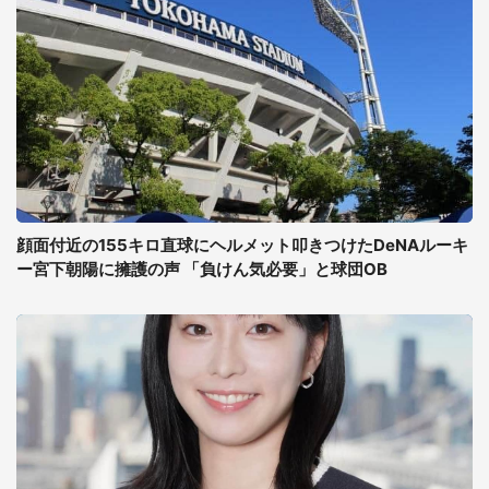
顔面付近の155キロ直球にヘルメット叩きつけたDeNAルーキ
ー宮下朝陽に擁護の声 「負けん気必要」と球団OB