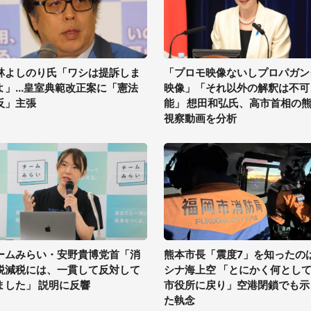
林よしのり氏「ワシは提訴しま
「プロモ映像ないしプロパガン
よ」...皇室典範改正案に「憲法
映像」「それ以外の解釈は不可
反」主張
能」 想田和弘氏、高市首相の
視察動画を分析
ームみらい・安野貴博党首「消
熊本市長「震度7」を知ったの
税減税には、一貫して反対して
シナ海上空 「とにかく何とし
ました」 説明に反響
市役所に戻り」空港閉鎖でも示
た執念