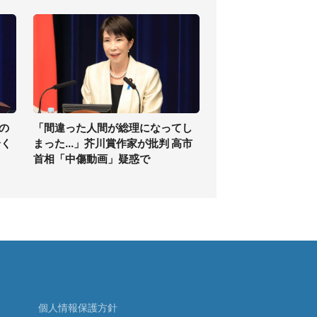
の
「間違った人間が総理になってし
全く
まった...」芥川賞作家が批判 高市
首相「中傷動画」疑惑で
個人情報保護方針