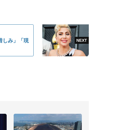
け惜しみ」「現