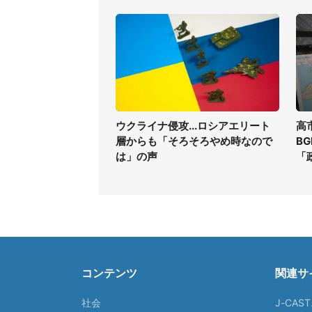
ウクライナ侵攻...ロシアエリート
高
層からも「そろそろやめ時なので
B
は」の声
「
コンテンツ
関連サ
社会
J-CAS