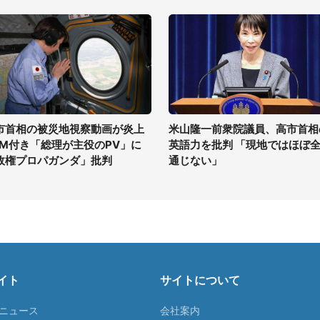
市首相の被災地視察動画が炎上
米山隆一前衆院議員、高市首相
GM付き「総理が主役のPV」に
英語力を批判 「現地ではほぼ
政権プロパガンダ」批判
通じない」
イト
サイトについて
Tニュース
会社案内