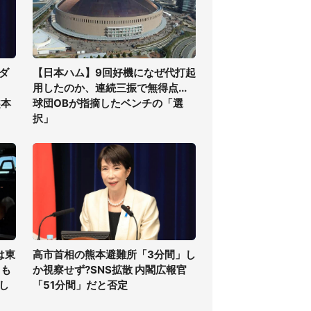
ダ
【日本ハム】9回好機になぜ代打起
用したのか、連続三振で無得点...
熊本
球団OBが指摘したベンチの「選
択」
は東
高市首相の熊本避難所「3分間」し
ても
か視察せず?SNS拡散 内閣広報官
し
「51分間」だと否定