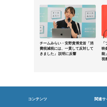
チームみらい・安野貴博党首「消
「
費税減税には、一貫して反対して
映
きました」 説明に反響
能
視
コンテンツ
関連サ