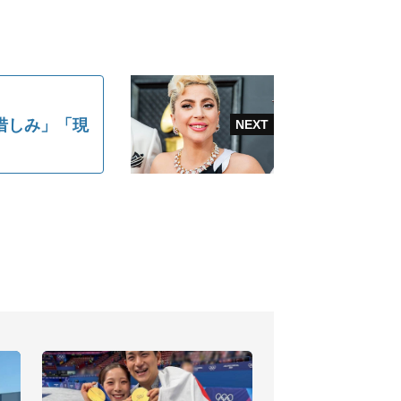
け惜しみ」「現