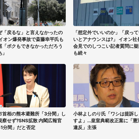
ぜ「戻るな」と言えなかったの
「想定外でいいのか」「戻って
 イオン爆発事故で斎藤幸平氏も
いとアナウンスは?」 イオン社
巡「ボクもできなかっただろう
会見でのしつこい記者質問に疑
あ」
も続々
市首相の熊本避難所「3分間」し
小林よしのり氏「ワシは提訴し
視察せず?SNS拡散 内閣広報官
すよ」...皇室典範改正案に「憲
51分間」だと否定
違反」主張