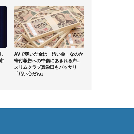
し
AVで稼いだ金は「汚い金」なのか
高市
寄付報告への中傷にあきれる声...
スリムクラブ真栄田もバッサリ
「汚い心だね」