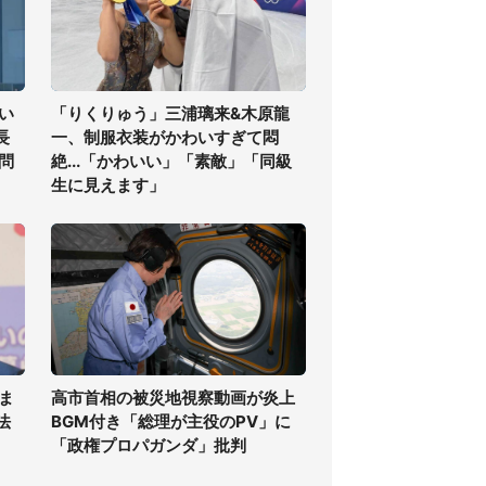
い
「りくりゅう」三浦璃来&木原龍
長
一、制服衣装がかわいすぎて悶
問
絶...「かわいい」「素敵」「同級
生に見えます」
ま
高市首相の被災地視察動画が炎上
法
BGM付き「総理が主役のPV」に
「政権プロパガンダ」批判