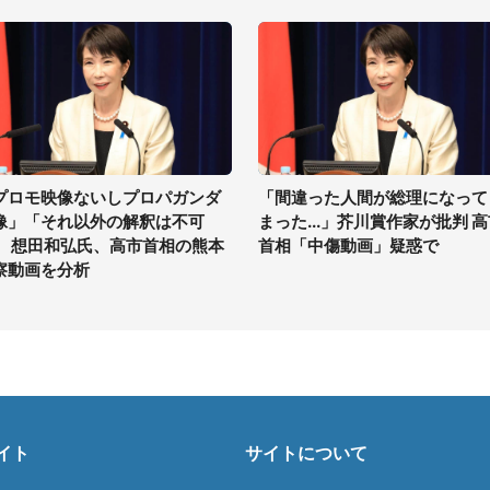
プロモ映像ないしプロパガンダ
「間違った人間が総理になって
像」「それ以外の解釈は不可
まった...」芥川賞作家が批判 
」 想田和弘氏、高市首相の熊本
首相「中傷動画」疑惑で
察動画を分析
イト
サイトについて