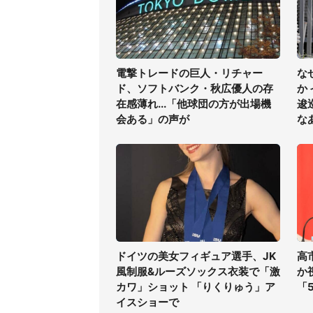
電撃トレードの巨人・リチャー
な
ド、ソフトバンク・秋広優人の存
か
在感薄れ...「他球団の方が出場機
逡
会ある」の声が
な
ドイツの美女フィギュア選手、JK
高
風制服&ルーズソックス衣装で「激
か
カワ」ショット 「りくりゅう」ア
「
イスショーで