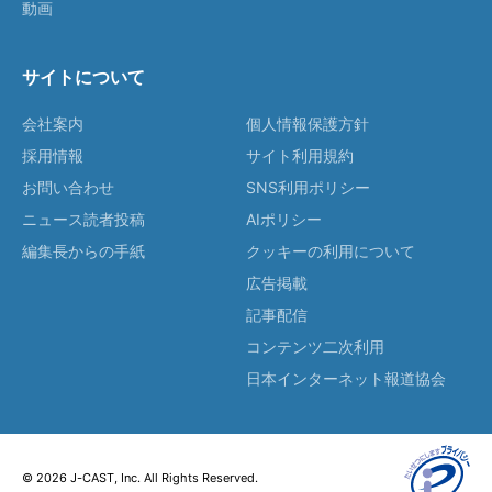
動画
サイトについて
会社案内
個人情報保護方針
採用情報
サイト利用規約
お問い合わせ
SNS利用ポリシー
ニュース読者投稿
AIポリシー
編集長からの手紙
クッキーの利用について
広告掲載
記事配信
コンテンツ二次利用
日本インターネット報道協会
© 2026 J-CAST, Inc. All Rights Reserved.