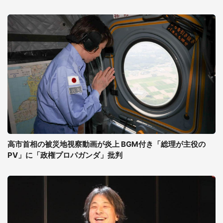
高市首相の被災地視察動画が炎上 BGM付き「総理が主役の
PV」に「政権プロパガンダ」批判