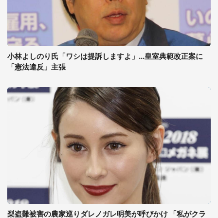
小林よしのり氏「ワシは提訴しますよ」...皇室典範改正案に
「憲法違反」主張
梨盗難被害の農家巡りダレノガレ明美が呼びかけ 「私がクラ