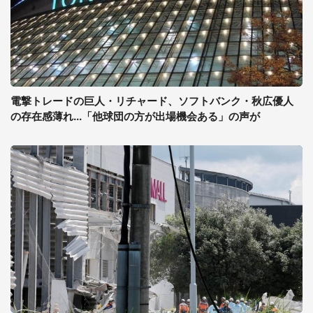
電撃トレードの巨人・リチャード、ソフトバンク・秋広優人
の存在感薄れ...「他球団の方が出場機会ある」の声が