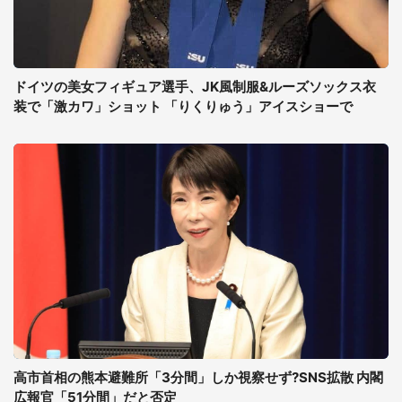
ドイツの美女フィギュア選手、JK風制服&ルーズソックス衣
装で「激カワ」ショット 「りくりゅう」アイスショーで
高市首相の熊本避難所「3分間」しか視察せず?SNS拡散 内閣
広報官「51分間」だと否定