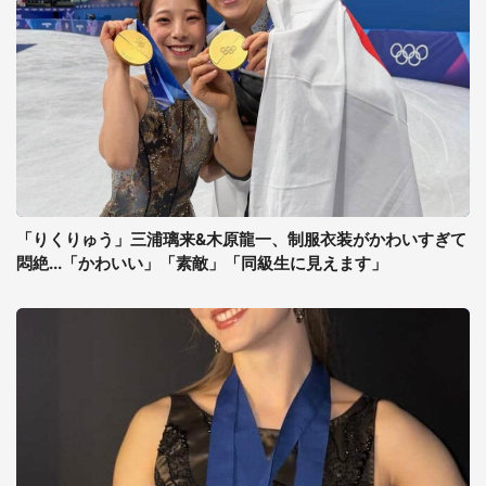
「りくりゅう」三浦璃来&木原龍一、制服衣装がかわいすぎて
悶絶...「かわいい」「素敵」「同級生に見えます」