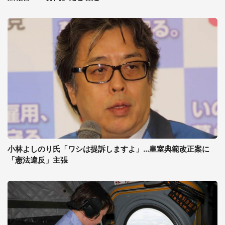
小林よしのり氏「ワシは提訴しますよ」...皇室典範改正案に
「憲法違反」主張