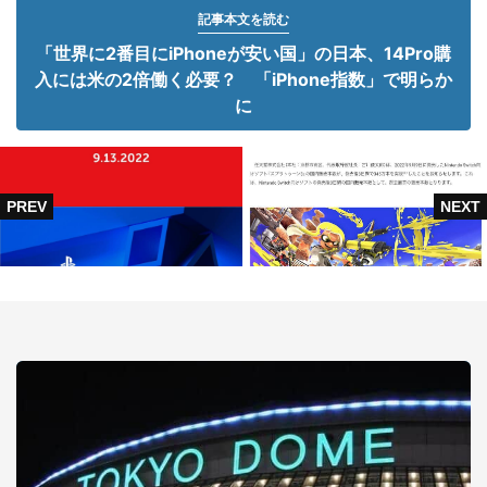
記事本文を読む
「世界に2番目にiPhoneが安い国」の日本、14Pro購
入には米の2倍働く必要？ 「iPhone指数」で明らか
に