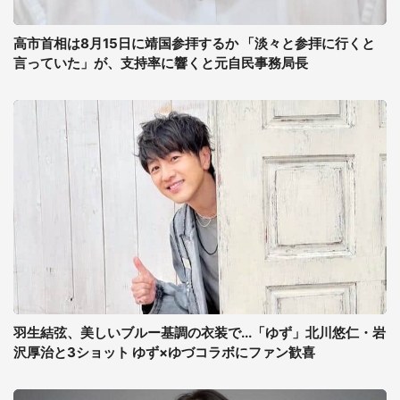
高市首相は8月15日に靖国参拝するか 「淡々と参拝に行くと
言っていた」が、支持率に響くと元自民事務局長
羽生結弦、美しいブルー基調の衣装で...「ゆず」北川悠仁・岩
沢厚治と3ショット ゆず×ゆづコラボにファン歓喜