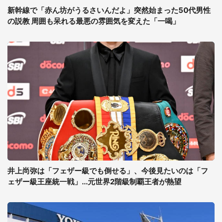
新幹線で「赤ん坊がうるさいんだよ」突然始まった50代男性
の説教 周囲も呆れる最悪の雰囲気を変えた「一喝」
井上尚弥は「フェザー級でも倒せる」、今後見たいのは「フ
ェザー級王座統一戦」...元世界2階級制覇王者が熱望