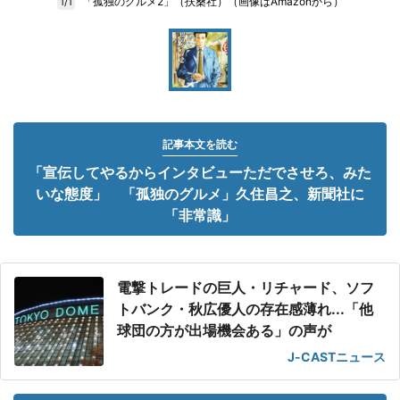
「孤独のグルメ2」（扶桑社）（画像はAmazonから）
1/1
記事本文を読む
「宣伝してやるからインタビューただでさせろ、みた
いな態度」 「孤独のグルメ」久住昌之、新聞社に
「非常識」
電撃トレードの巨人・リチャード、ソフ
トバンク・秋広優人の存在感薄れ...「他
球団の方が出場機会ある」の声が
J-CASTニュース