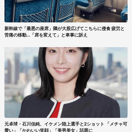
新幹線で「最悪の座席」隣が大股広げてこちらに侵食 疲労と
苦痛の移動...「席を変えて」と車掌に訴え
元卓球・石川佳純、イケメン陸上選手と2ショット 「メチャ可
愛い」「かわいい笑顔」「美男美女」話題に