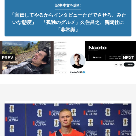
記事本文を読む
「宣伝してやるからインタビューただでさせろ、みた
いな態度」 「孤独のグルメ」久住昌之、新聞社に
「非常識」