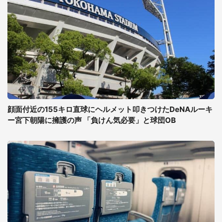
顔面付近の155キロ直球にヘルメット叩きつけたDeNAルーキ
ー宮下朝陽に擁護の声 「負けん気必要」と球団OB