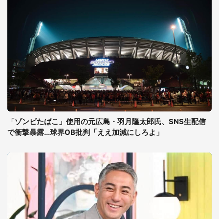
「ゾンビたばこ」使用の元広島・羽月隆太郎氏、SNS生配信
で衝撃暴露...球界OB批判「ええ加減にしろよ」