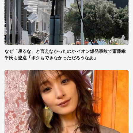
なぜ「戻るな」と言えなかったのか イオン爆発事故で斎藤幸
平氏も逡巡「ボクもできなかっただろうなあ」