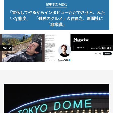
記事本文を読む
「宣伝してやるからインタビューただでさせろ、みた
いな態度」 「孤独のグルメ」久住昌之、新聞社に
「非常識」