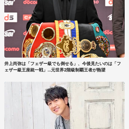
井上尚弥は「フェザー級でも倒せる」、今後見たいのは「フ
ェザー級王座統一戦」...元世界2階級制覇王者が熱望