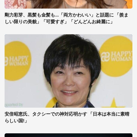
剛力彩芽、黒髪も金髪も...「両方かわいい」と話題に 「羨ま
しい限りの美貌」「可愛すぎ」「どんどんお綺麗に」
安倍昭恵氏、タクシーでの神対応明かす 「日本は本当に素晴
らしい国!」