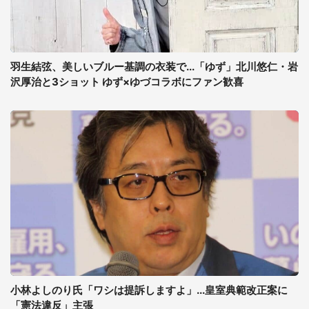
羽生結弦、美しいブルー基調の衣装で...「ゆず」北川悠仁・岩
沢厚治と3ショット ゆず×ゆづコラボにファン歓喜
小林よしのり氏「ワシは提訴しますよ」...皇室典範改正案に
「憲法違反」主張