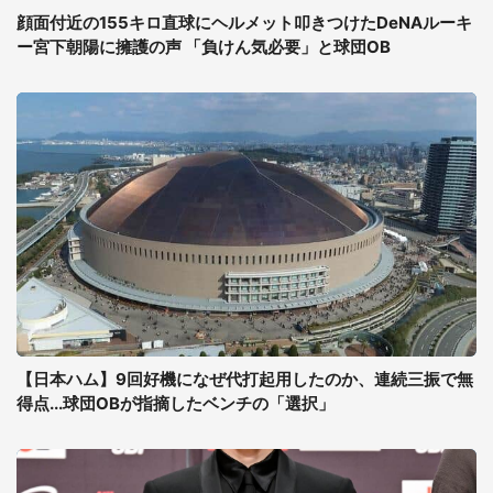
顔面付近の155キロ直球にヘルメット叩きつけたDeNAルーキ
ー宮下朝陽に擁護の声 「負けん気必要」と球団OB
【日本ハム】9回好機になぜ代打起用したのか、連続三振で無
得点...球団OBが指摘したベンチの「選択」