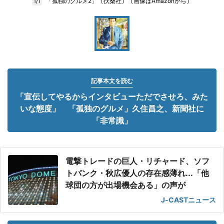
「孤独のグルメ2」（扶桑社）（画像はAmazonから）
1/1
記事本文を読む
「宣伝してやるからインタビューただでさせろ、みた
いな態度」 「孤独のグルメ」久住昌之、新聞社に
「非常識」
電撃トレードの巨人・リチャード、ソフ
トバンク・秋広優人の存在感薄れ...「他
球団の方が出場機会ある」の声が
J-CASTニュース