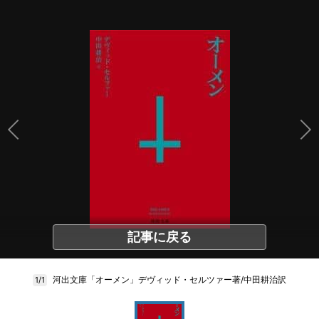
記事に戻る
河出文庫「オーメン」デヴィッド・セルツァー著/中田耕治訳
1/1