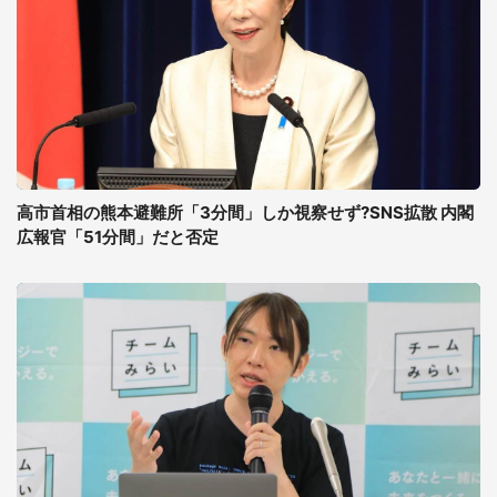
高市首相の熊本避難所「3分間」しか視察せず?SNS拡散 内閣
広報官「51分間」だと否定