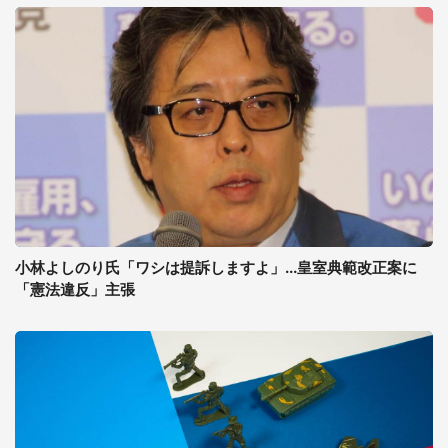
小林よしのり氏「ワシは提訴しますよ」...皇室典範改正案に
「憲法違反」主張