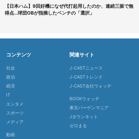
【日本ハム】9回好機になぜ代打起用したのか、連続三振で無
得点...球団OBが指摘したベンチの「選択」
コンテンツ
関連サイト
社会
J-CASTニュース
政治
J-CASTトレンド
経済
J-CAST会社ウォッチ
IT
BOOKウォッチ
エンタメ
東京バーゲンマニア
スポーツ
Jタウンネット
メディア
ゼロまる
動画