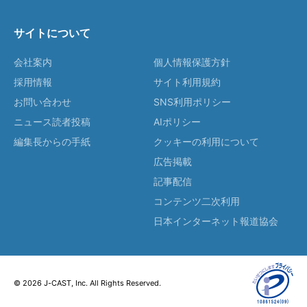
サイトについて
会社案内
個人情報保護方針
採用情報
サイト利用規約
お問い合わせ
SNS利用ポリシー
ニュース読者投稿
AIポリシー
編集長からの手紙
クッキーの利用について
広告掲載
記事配信
コンテンツ二次利用
日本インターネット報道協会
© 2026 J-CAST, Inc. All Rights Reserved.