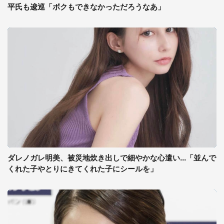
平氏も逡巡「ボクもできなかっただろうなあ」
ダレノガレ明美、被災地炊き出しで細やかな心遣い...「並んで
くれた子やとりにきてくれた子にシールを」