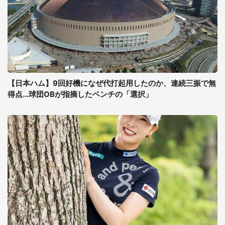
【日本ハム】9回好機になぜ代打起用したのか、連続三振で無
得点...球団OBが指摘したベンチの「選択」