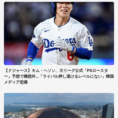
【ドジャース】キム・ヘソン、大リーグ公式「PSロースタ
ー」予想で構想外...「ライバル押し退けるレベルにない」韓国
メディア悲痛