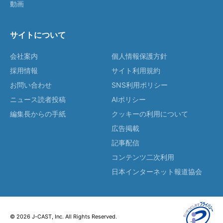
動画
サイトについて
会社案内
個人情報保護方針
採用情報
サイト利用規約
お問い合わせ
SNS利用ポリシー
ニュース読者投稿
AIポリシー
編集長からの手紙
クッキーの利用について
広告掲載
記事配信
コンテンツ二次利用
日本インターネット報道協会
© 2026 J-CAST, Inc. All Rights Reserved.