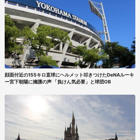
顔面付近の155キロ直球にヘルメット叩きつけたDeNAルーキ
ー宮下朝陽に擁護の声 「負けん気必要」と球団OB