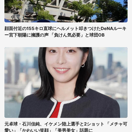
顔面付近の155キロ直球にヘルメット叩きつけたDeNAルーキ
ー宮下朝陽に擁護の声 「負けん気必要」と球団OB
元卓球・石川佳純、イケメン陸上選手と2ショット 「メチャ可
愛い」「かわいい笑顔」「美男美女」話題に