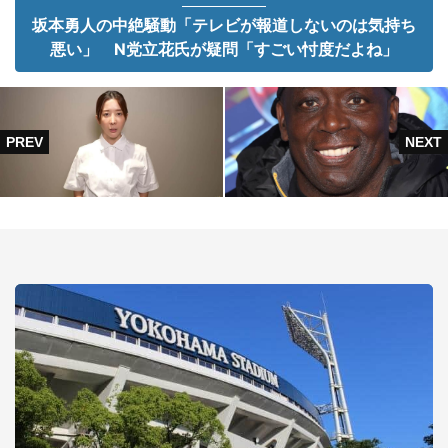
坂本勇人の中絶騒動「テレビが報道しないのは気持ち
悪い」 N党立花氏が疑問「すごい忖度だよね」