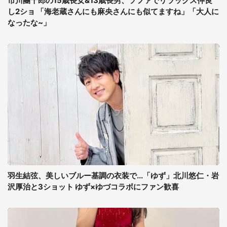
市川團十郎の15歳長女&13歳長男、ソファでリラックス仲良
し2ショ 「海老蔵さんにも麻央さんにも似てますね」「大人に
なったな~」
羽生結弦、美しいブルー基調の衣装で...「ゆず」北川悠仁・岩
沢厚治と3ショット ゆず×ゆづコラボにファン歓喜