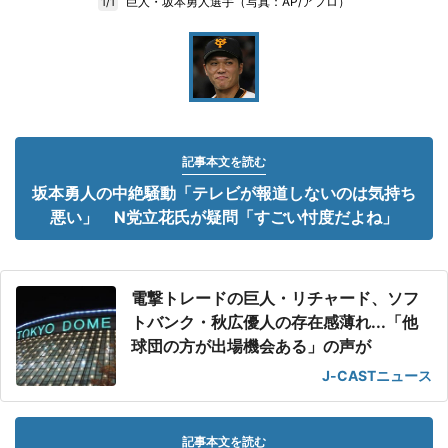
巨人・坂本勇人選手（写真：AP/アフロ）
1/1
記事本文を読む
坂本勇人の中絶騒動「テレビが報道しないのは気持ち
悪い」 N党立花氏が疑問「すごい忖度だよね」
電撃トレードの巨人・リチャード、ソフ
トバンク・秋広優人の存在感薄れ...「他
球団の方が出場機会ある」の声が
J-CASTニュース
記事本文を読む