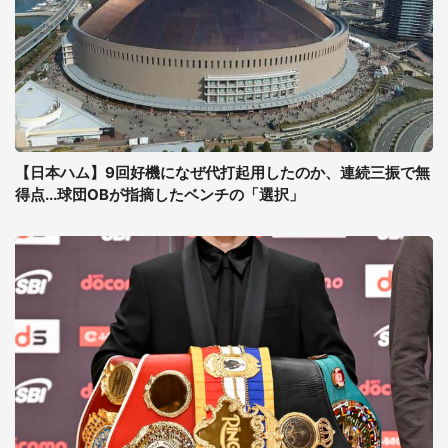
【日本ハム】9回好機になぜ代打起用したのか、連続三振で無
得点...球団OBが指摘したベンチの「選択」