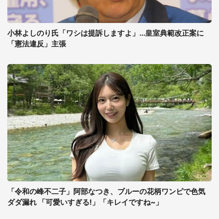
小林よしのり氏「ワシは提訴しますよ」...皇室典範改正案に
「憲法違反」主張
「令和の峰不二子」阿部なつき、ブルーの花柄ワンピで色気
ダダ漏れ 「可愛いすぎる!」「キレイですね~」