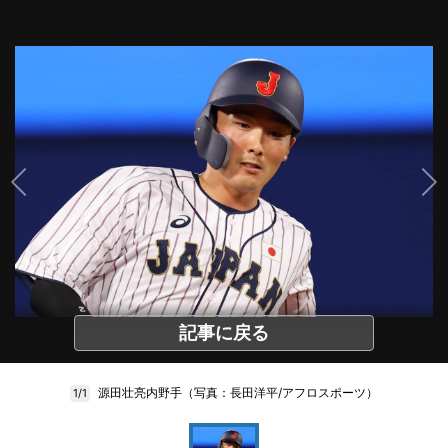
記事に戻る
源田壮亮内野手（写真：長田洋平/アフロスポーツ）
1/1