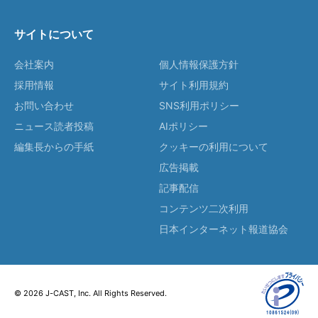
サイトについて
会社案内
個人情報保護方針
採用情報
サイト利用規約
お問い合わせ
SNS利用ポリシー
ニュース読者投稿
AIポリシー
編集長からの手紙
クッキーの利用について
広告掲載
記事配信
コンテンツ二次利用
日本インターネット報道協会
© 2026 J-CAST, Inc. All Rights Reserved.