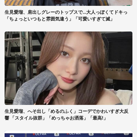
生見愛瑠、肩出しグレーのトップスで...大人っぽくてドキっ
「ちょっといつもと雰囲気違う」「可愛いすぎて滅」
生見愛瑠、へそ出し「めるのふく」コーデでかわいすぎ大反
響 「スタイル抜群」「めっちゃお洒落」「最高!」