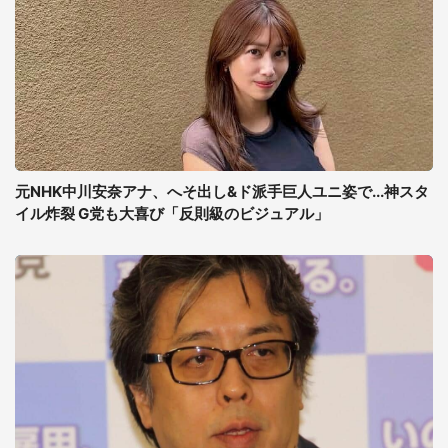
元NHK中川安奈アナ、へそ出し&ド派手巨人ユニ姿で...神スタ
イル炸裂 G党も大喜び「反則級のビジュアル」