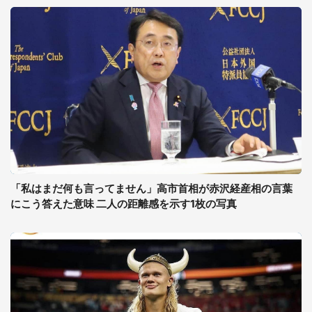
「私はまだ何も言ってません」高市首相が赤沢経産相の言葉
にこう答えた意味 二人の距離感を示す1枚の写真