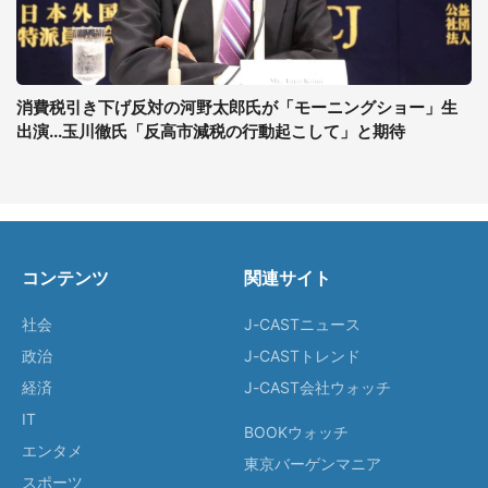
消費税引き下げ反対の河野太郎氏が「モーニングショー」生
出演...玉川徹氏「反高市減税の行動起こして」と期待
コンテンツ
関連サイト
社会
J-CASTニュース
政治
J-CASTトレンド
経済
J-CAST会社ウォッチ
IT
BOOKウォッチ
エンタメ
東京バーゲンマニア
スポーツ