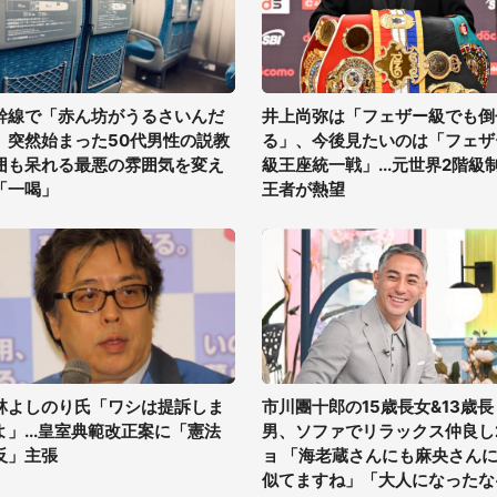
幹線で「赤ん坊がうるさいんだ
井上尚弥は「フェザー級でも倒
」突然始まった50代男性の説教
る」、今後見たいのは「フェザ
囲も呆れる最悪の雰囲気を変え
級王座統一戦」...元世界2階級
「一喝」
王者が熱望
林よしのり氏「ワシは提訴しま
市川團十郎の15歳長女&13歳長
よ」...皇室典範改正案に「憲法
男、ソファでリラックス仲良し
反」主張
ョ 「海老蔵さんにも麻央さん
似てますね」「大人になったな