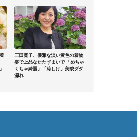
着
三田寛子、優雅な淡い黄色の着物
ぎ
姿で上品なたたずまいで 「めちゃ
」
くちゃ綺麗」「涼しげ」美貌ダダ
漏れ