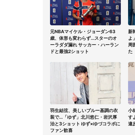
元NBAマイケル・ジョーダン63
新
歳、体形も変わらず...スターのオ
よ
ーラダダ漏れ サッカー・ハーラン
周
ドと最強2ショット
た
羽生結弦、美しいブルー基調の衣
小
装で...「ゆず」北川悠仁・岩沢厚
す
治と3ショット ゆず×ゆづコラボに
違
ファン歓喜