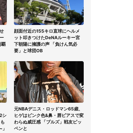
せ
顔面付近の155キロ直球にヘルメ
ー
ット叩きつけたDeNAルーキー宮
制覇
下朝陽に擁護の声 「負けん気必
要」と球団OB
元NBAデニス・ロッドマン65歳、
2シ
ヒゲはピンク色&鼻・唇ピアスで変
にも
わらぬ威圧感 「ブルズ」戦友ピッ
~」
ペンと