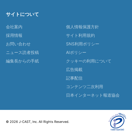
サイトについて
会社案内
個人情報保護方針
採用情報
サイト利用規約
お問い合わせ
SNS利用ポリシー
ニュース読者投稿
AIポリシー
編集長からの手紙
クッキーの利用について
広告掲載
記事配信
コンテンツ二次利用
日本インターネット報道協会
© 2026 J-CAST, Inc. All Rights Reserved.