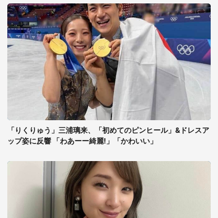
「りくりゅう」三浦璃来、「初めてのピンヒール」&ドレスア
ップ姿に反響 「わあーー綺麗!」「かわいい」