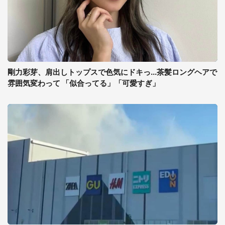
剛力彩芽、肩出しトップスで色気にドキっ...茶髪ロングヘアで
雰囲気変わって 「似合ってる」「可愛すぎ」