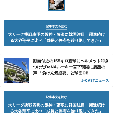
記事本文を読む
大リーグ挑戦表明の阪神・藤浪に韓国注目 躍進続け
る大谷翔平に比べ「成長と停滞を繰り返してきた」
顔面付近の155キロ直球にヘルメット叩き
つけたDeNAルーキー宮下朝陽に擁護の
声 「負けん気必要」と球団OB
J-CASTニュース
記事本文を読む
大リーグ挑戦表明の阪神・藤浪に韓国注目 躍進続け
る大谷翔平に比べ「成長と停滞を繰り返してきた」