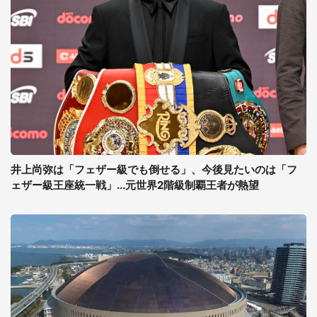
井上尚弥は「フェザー級でも倒せる」、今後見たいのは「フ
ェザー級王座統一戦」...元世界2階級制覇王者が熱望