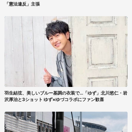
「憲法違反」主張
羽生結弦、美しいブルー基調の衣装で...「ゆず」北川悠仁・岩
沢厚治と3ショット ゆず×ゆづコラボにファン歓喜