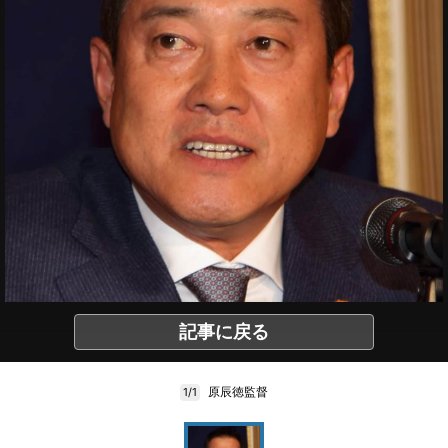
記事に戻る
原辰徳監督
1/1