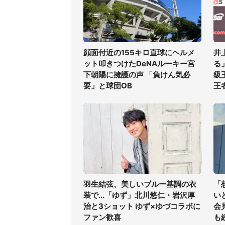
顔面付近の155キロ直球にヘルメ
井
ット叩きつけたDeNAルーキー宮
る
下朝陽に擁護の声 「負けん気必
級
要」と球団OB
王
羽生結弦、美しいブルー基調の衣
「
装で...「ゆず」北川悠仁・岩沢厚
い
治と3ショット ゆず×ゆづコラボに
会
ファン歓喜
も