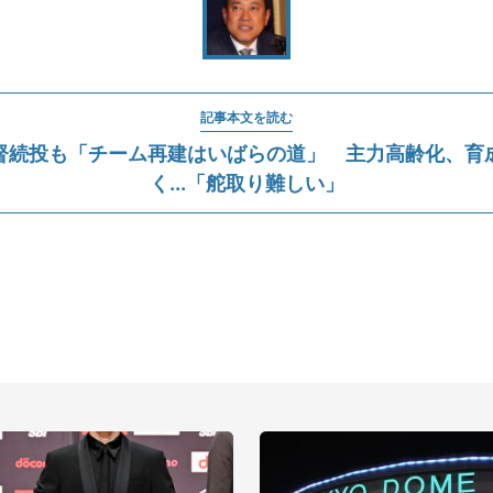
記事本文を読む
督続投も「チーム再建はいばらの道」 主力高齢化、育
く...「舵取り難しい」