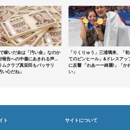
Vで稼いだ金は「汚い金」なのか
「りくりゅう」三浦璃来、「初
付報告への中傷にあきれる声...
てのピンヒール」&ドレスアッ
リムクラブ真栄田もバッサリ
に反響 「わあーー綺麗!」「か
汚い心だね」
い」
イト
サイトについて