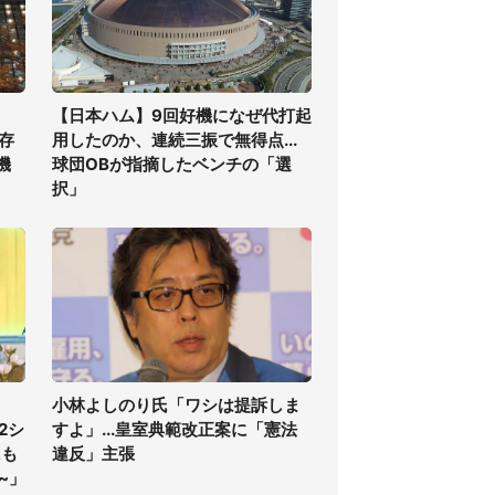
【日本ハム】9回好機になぜ代打起
存
用したのか、連続三振で無得点...
機
球団OBが指摘したベンチの「選
択」
小林よしのり氏「ワシは提訴しま
2シ
すよ」...皇室典範改正案に「憲法
にも
違反」主張
~」