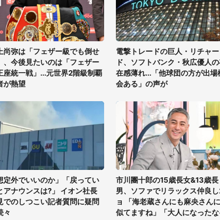
上尚弥は「フェザー級でも倒せ
電撃トレードの巨人・リチャー
」、今後見たいのは「フェザー
ド、ソフトバンク・秋広優人の
王座統一戦」...元世界2階級制覇
在感薄れ...「他球団の方が出場
者が熱望
会ある」の声が
想定外でいいのか」「戻ってい
市川團十郎の15歳長女&13歳長
とアナウンスは?」 イオン社長
男、ソファでリラックス仲良し
見でのしつこい記者質問に疑問
ョ 「海老蔵さんにも麻央さん
続々
似てますね」「大人になったな