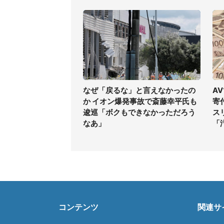
なぜ「戻るな」と言えなかったの
A
か イオン爆発事故で斎藤幸平氏も
寄
逡巡「ボクもできなかっただろう
ス
なあ」
「
コンテンツ
関連サ