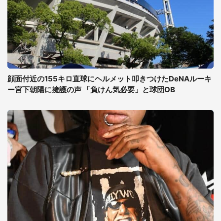
顔面付近の155キロ直球にヘルメット叩きつけたDeNAルーキ
ー宮下朝陽に擁護の声 「負けん気必要」と球団OB