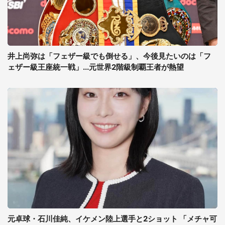
井上尚弥は「フェザー級でも倒せる」、今後見たいのは「フ
ェザー級王座統一戦」...元世界2階級制覇王者が熱望
元卓球・石川佳純、イケメン陸上選手と2ショット 「メチャ可