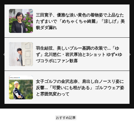
三田寛子、優雅な淡い黄色の着物姿で上品なた
たずまいで 「めちゃくちゃ綺麗」「涼しげ」美
貌ダダ漏れ
羽生結弦、美しいブルー基調の衣装で...「ゆ
ず」北川悠仁・岩沢厚治と3ショット ゆず×ゆ
づコラボにファン歓喜
女子ゴルフの金沢志奈、肩出し白ノースリ姿に
反響...「可愛いにも程がある」 ゴルフウェア姿
と雰囲気変わって
おすすめ記事