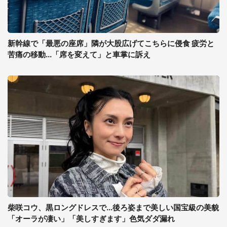
新幹線で「最悪の座席」隣が大股広げてこちらに侵食 疲労と
苦痛の移動...「席を変えて」と車掌に訴え
柴咲コウ、黒ロングドレスで...後ろ姿まで美しい国宝級の美貌
「オーラが凄い」「美しすぎます」色気ダダ漏れ