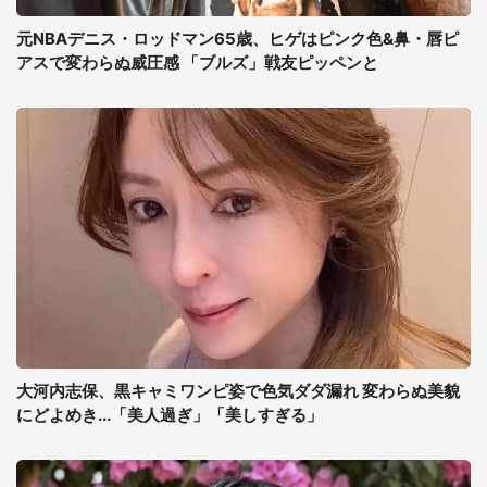
元NBAデニス・ロッドマン65歳、ヒゲはピンク色&鼻・唇ピ
アスで変わらぬ威圧感 「ブルズ」戦友ピッペンと
大河内志保、黒キャミワンピ姿で色気ダダ漏れ 変わらぬ美貌
にどよめき...「美人過ぎ」「美しすぎる」