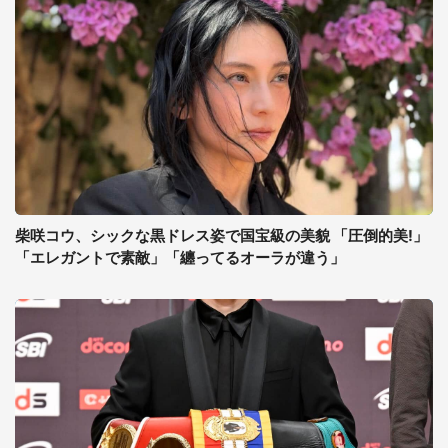
柴咲コウ、シックな黒ドレス姿で国宝級の美貌 「圧倒的美!」
「エレガントで素敵」「纏ってるオーラが違う」