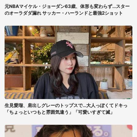
元NBAマイケル・ジョーダン63歳、体形も変わらず...スター
のオーラダダ漏れ サッカー・ハーランドと最強2ショット
生見愛瑠、肩出しグレーのトップスで...大人っぽくてドキっ
「ちょっといつもと雰囲気違う」「可愛いすぎて滅」