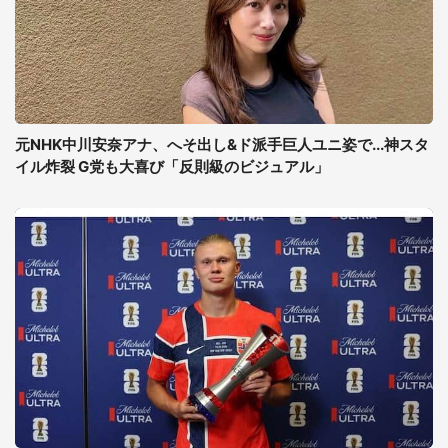
元NHK中川安奈アナ、へそ出し&ド派手巨人ユニ姿で...神スタ
イル炸裂 G党も大喜び「反則級のビジュアル」