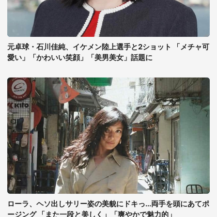
元卓球・石川佳純、イケメン陸上選手と2ショット 「メチャ可
愛い」「かわいい笑顔」「美男美女」話題に
ローラ、ヘソ出しサリー姿の美貌にドキっ...両手を頭にあてポ
ージング 「また一段と美しく」「爽やかで魅力的」