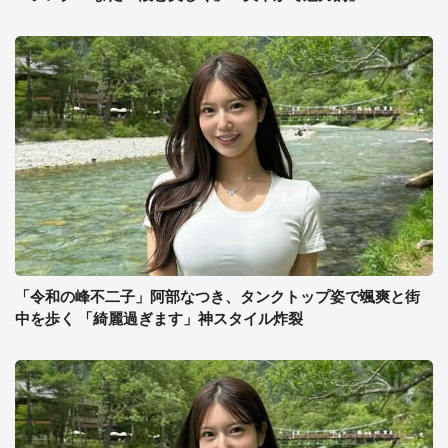
「令和の峰不二子」阿部なつき、タンクトップ姿で颯爽と街
中を歩く 「綺麗過ぎます」神スタイル炸裂