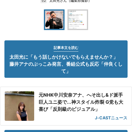
太田光さん（編集部撮影）
1/2
記事本文を読む
太田光に「もう話しかけないでもらえませんか？」
藤井アナのぶっこみ発言、番組公式も反応「仲良くし
て」
元NHK中川安奈アナ、へそ出し&ド派手
巨人ユニ姿で...神スタイル炸裂 G党も大
喜び「反則級のビジュアル」
J-CASTニュース