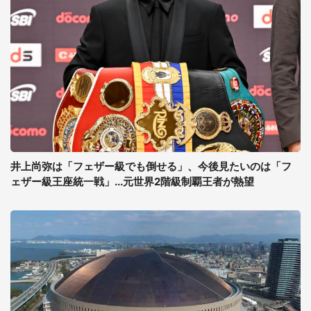
井上尚弥は「フェザー級でも倒せる」、今後見たいのは「フ
ェザー級王座統一戦」...元世界2階級制覇王者が熱望