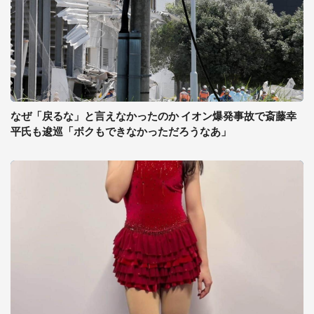
なぜ「戻るな」と言えなかったのか イオン爆発事故で斎藤幸
平氏も逡巡「ボクもできなかっただろうなあ」