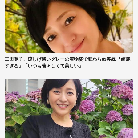
三田寛子、涼しげ淡いグレーの着物姿で変わらぬ美貌 「綺麗
すぎる」「いつも若々しくて美しい」