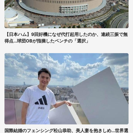
【日本ハム】9回好機になぜ代打起用したのか、連続三振で無
得点...球団OBが指摘したベンチの「選択」
国際結婚のフェンシング松山恭助、美人妻を抱きしめ...世界選