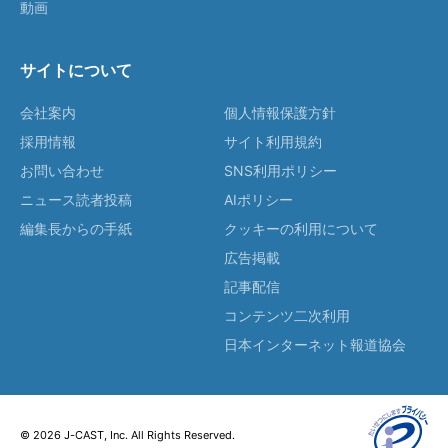
動画
サイトについて
会社案内
個人情報保護方針
採用情報
サイト利用規約
お問い合わせ
SNS利用ポリシー
ニュース読者投稿
AIポリシー
編集長からの手紙
クッキーの利用について
広告掲載
記事配信
コンテンツ二次利用
日本インターネット報道協会
© 2026 J-CAST, Inc. All Rights Reserved.