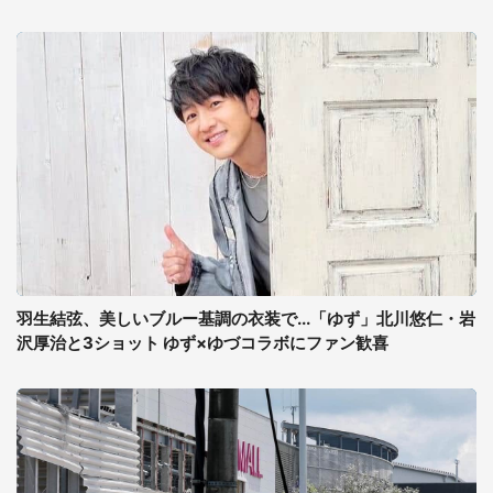
羽生結弦、美しいブルー基調の衣装で...「ゆず」北川悠仁・岩
沢厚治と3ショット ゆず×ゆづコラボにファン歓喜