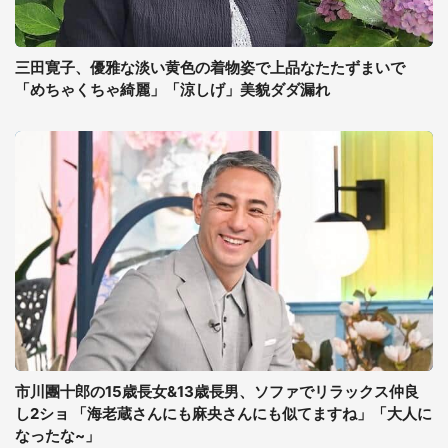
三田寛子、優雅な淡い黄色の着物姿で上品なたたずまいで
「めちゃくちゃ綺麗」「涼しげ」美貌ダダ漏れ
市川團十郎の15歳長女&13歳長男、ソファでリラックス仲良
し2ショ 「海老蔵さんにも麻央さんにも似てますね」「大人に
なったな~」