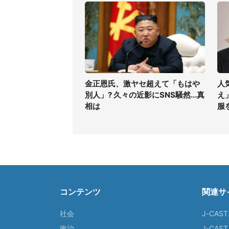
金正恩氏、激ヤセ超えて「もはや
人
別人」? 久々の近影にSNS騒然...真
え
相は
服
コンテンツ
関連サ
社会
J-CAS
政治
J-CAS