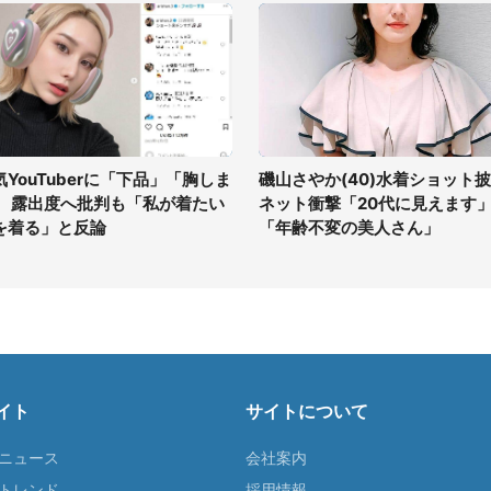
気YouTuberに「下品」「胸しま
磯山さやか(40)水着ショット
」 露出度へ批判も「私が着たい
ネット衝撃「20代に見えます
を着る」と反論
「年齢不変の美人さん」
イト
サイトについて
Tニュース
会社案内
Tトレンド
採用情報