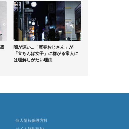
披露
闇が深い...「買春おじさん」が
」
「立ちんぼ女子」に群がる常人に
は理解しがたい理由
個人情報保護方針
サイト利用規約