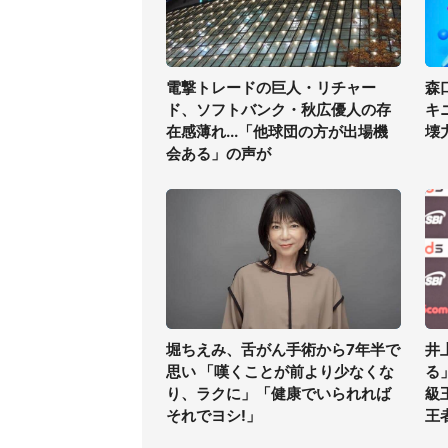
電撃トレードの巨人・リチャー
森
ド、ソフトバンク・秋広優人の存
キ
在感薄れ...「他球団の方が出場機
壊
会ある」の声が
堀ちえみ、舌がん手術から7年半で
井
思い 「嘆くことが前より少なくな
る
り、ラクに」「健康でいられれば
級
それでヨシ!」
王