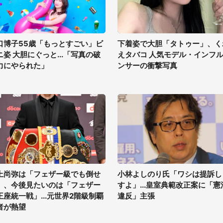
口博子55歳「もっとすごい」ビ
下着姿で大胆「タトゥー」、く
ニ姿 大胆にぐっと...「写真の破
えタバコ 人気モデル・インフ
力にやられた」
ンサーの衝撃写真
上尚弥は「フェザー級でも倒せ
小林よしのり氏「ワシは提訴し
」、今後見たいのは「フェザー
すよ」...皇室典範改正案に「憲
王座統一戦」...元世界2階級制覇
違反」主張
者が熱望