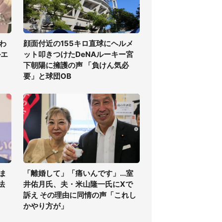
わ
顔面付近の155キロ直球にヘルメ
ルエ
ット叩きつけたDeNAルーキー宮
下朝陽に擁護の声 「負けん気必
要」と球団OB
ま
「離婚して」「痛いんです」...室
法
井佑月氏、夫・米山隆一氏にXで
訴え その理由に同情の声「これし
かやり方が」