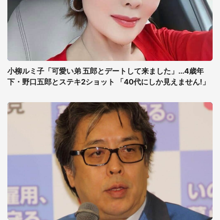
小柳ルミ子「可愛い弟 五郎とデートして来ました」...4歳年
下・野口五郎とステキ2ショット 「40代にしか見えません!」