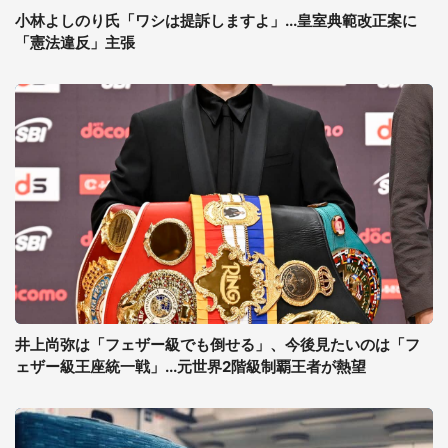
小林よしのり氏「ワシは提訴しますよ」...皇室典範改正案に
「憲法違反」主張
井上尚弥は「フェザー級でも倒せる」、今後見たいのは「フ
ェザー級王座統一戦」...元世界2階級制覇王者が熱望