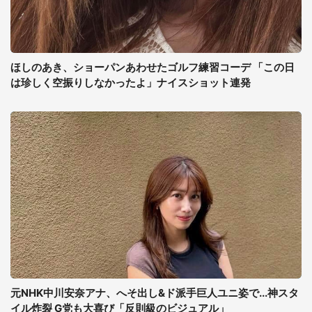
ほしのあき、ショーパンあわせたゴルフ練習コーデ 「この日
は珍しく空振りしなかったよ」ナイスショット連発
元NHK中川安奈アナ、へそ出し&ド派手巨人ユニ姿で...神スタ
イル炸裂 G党も大喜び「反則級のビジュアル」