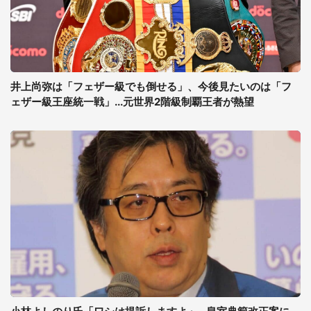
井上尚弥は「フェザー級でも倒せる」、今後見たいのは「フ
ェザー級王座統一戦」...元世界2階級制覇王者が熱望