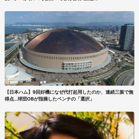
【日本ハム】9回好機になぜ代打起用したのか、連続三振で無
得点...球団OBが指摘したベンチの「選択」