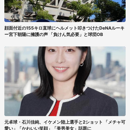
顔面付近の155キロ直球にヘルメット叩きつけたDeNAルーキ
ー宮下朝陽に擁護の声 「負けん気必要」と球団OB
元卓球・石川佳純、イケメン陸上選手と2ショット 「メチャ可
愛い」「かわいい笑顔」「美男美女」話題に