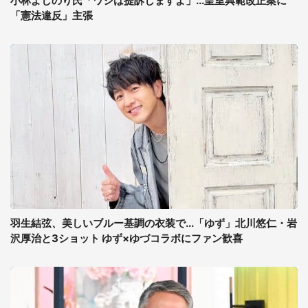
小林よしのり氏「ワシは提訴しますよ」...皇室典範改正案に
「憲法違反」主張
羽生結弦、美しいブルー基調の衣装で...「ゆず」北川悠仁・岩
沢厚治と3ショット ゆず×ゆづコラボにファン歓喜