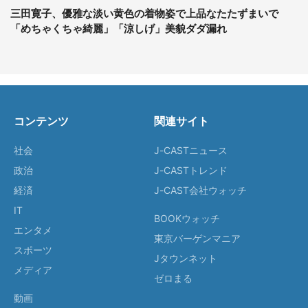
三田寛子、優雅な淡い黄色の着物姿で上品なたたずまいで
「めちゃくちゃ綺麗」「涼しげ」美貌ダダ漏れ
コンテンツ
関連サイト
社会
J-CASTニュース
政治
J-CASTトレンド
経済
J-CAST会社ウォッチ
IT
BOOKウォッチ
エンタメ
東京バーゲンマニア
スポーツ
Jタウンネット
メディア
ゼロまる
動画