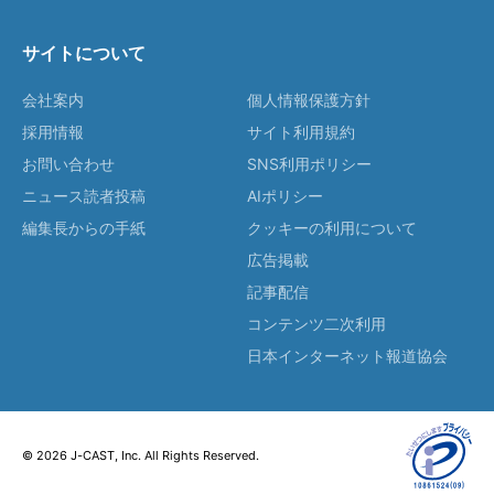
サイトについて
会社案内
個人情報保護方針
採用情報
サイト利用規約
お問い合わせ
SNS利用ポリシー
ニュース読者投稿
AIポリシー
編集長からの手紙
クッキーの利用について
広告掲載
記事配信
コンテンツ二次利用
日本インターネット報道協会
© 2026 J-CAST, Inc. All Rights Reserved.