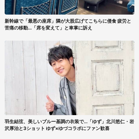
新幹線で「最悪の座席」隣が大股広げてこちらに侵食 疲労と
苦痛の移動...「席を変えて」と車掌に訴え
羽生結弦、美しいブルー基調の衣装で...「ゆず」北川悠仁・岩
沢厚治と3ショット ゆず×ゆづコラボにファン歓喜