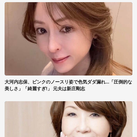
大河内志保、ピンクのノースリ姿で色気ダダ漏れ...「圧倒的な
美しさ」「綺麗すぎ!」 元夫は新庄剛志