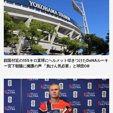
顔面付近の155キロ直球にヘルメット叩きつけたDeNAルーキ
ー宮下朝陽に擁護の声 「負けん気必要」と球団OB