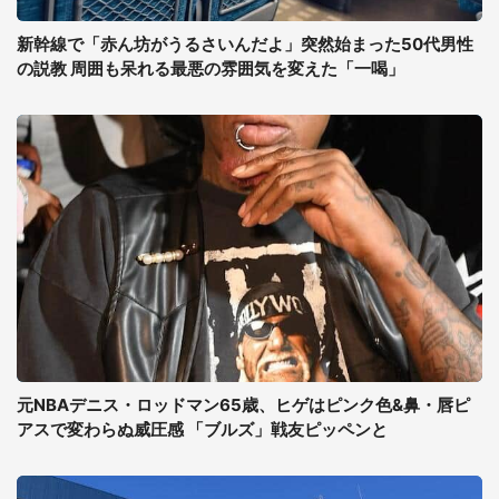
新幹線で「赤ん坊がうるさいんだよ」突然始まった50代男性
の説教 周囲も呆れる最悪の雰囲気を変えた「一喝」
元NBAデニス・ロッドマン65歳、ヒゲはピンク色&鼻・唇ピ
アスで変わらぬ威圧感 「ブルズ」戦友ピッペンと