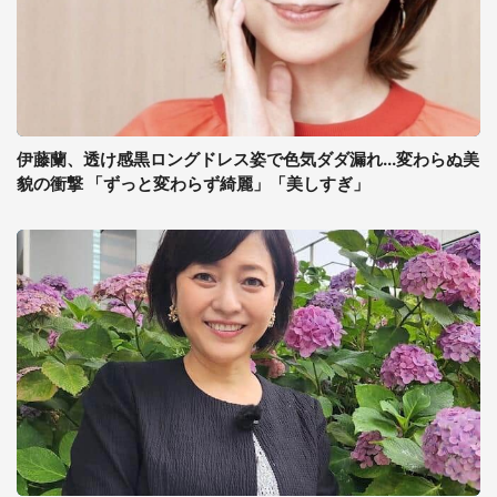
伊藤蘭、透け感黒ロングドレス姿で色気ダダ漏れ...変わらぬ美
貌の衝撃 「ずっと変わらず綺麗」「美しすぎ」