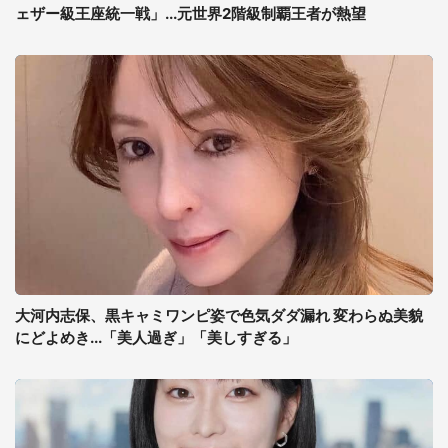
ェザー級王座統一戦」...元世界2階級制覇王者が熱望
大河内志保、黒キャミワンピ姿で色気ダダ漏れ 変わらぬ美貌
にどよめき...「美人過ぎ」「美しすぎる」