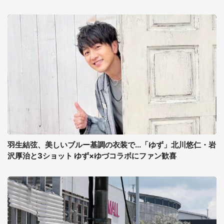
羽生結弦、美しいブルー基調の衣装で...「ゆず」北川悠仁・岩
沢厚治と3ショット ゆず×ゆづコラボにファン歓喜