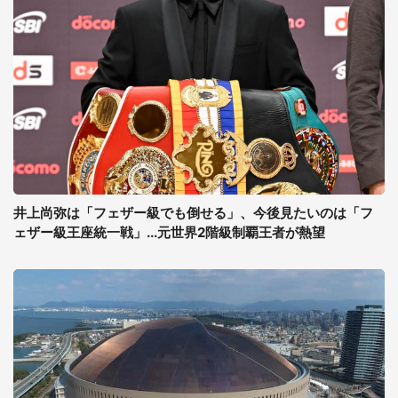
井上尚弥は「フェザー級でも倒せる」、今後見たいのは「フ
ェザー級王座統一戦」...元世界2階級制覇王者が熱望