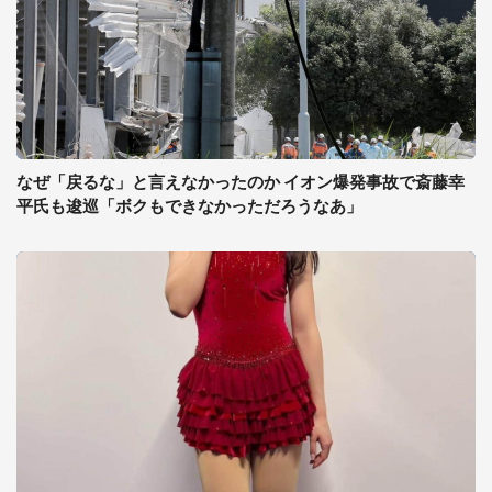
なぜ「戻るな」と言えなかったのか イオン爆発事故で斎藤幸
平氏も逡巡「ボクもできなかっただろうなあ」