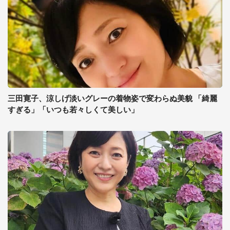
三田寛子、涼しげ淡いグレーの着物姿で変わらぬ美貌 「綺麗
すぎる」「いつも若々しくて美しい」