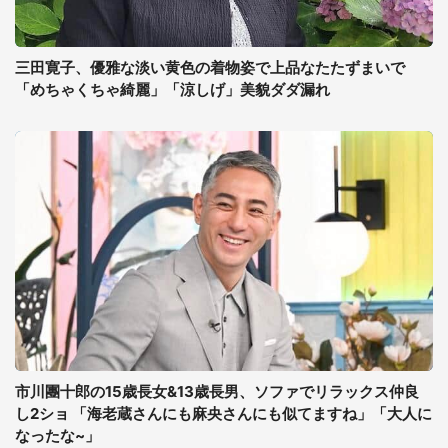
三田寛子、優雅な淡い黄色の着物姿で上品なたたずまいで
「めちゃくちゃ綺麗」「涼しげ」美貌ダダ漏れ
市川團十郎の15歳長女&13歳長男、ソファでリラックス仲良
し2ショ 「海老蔵さんにも麻央さんにも似てますね」「大人に
なったな~」