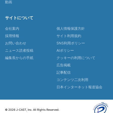
動画
サイトについて
会社案内
個人情報保護方針
採用情報
サイト利用規約
お問い合わせ
SNS利用ポリシー
ニュース読者投稿
AIポリシー
編集長からの手紙
クッキーの利用について
広告掲載
記事配信
コンテンツ二次利用
日本インターネット報道協会
© 2026 J-CAST, Inc. All Rights Reserved.