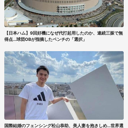
【日本ハム】9回好機になぜ代打起用したのか、連続三振で無
得点...球団OBが指摘したベンチの「選択」
国際結婚のフェンシング松山恭助、美人妻を抱きしめ...世界選