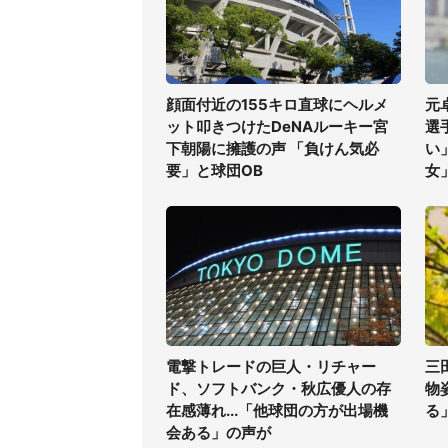
顔面付近の155キロ直球にヘルメ
元
ット叩きつけたDeNAルーキー宮
選
下朝陽に擁護の声 「負けん気必
い
要」と球団OB
女
電撃トレードの巨人・リチャー
三
ド、ソフトバンク・秋広優人の存
物
在感薄れ...「他球団の方が出場機
る
会ある」の声が