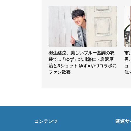
羽生結弦、美しいブルー基調の衣
市
装で...「ゆず」北川悠仁・岩沢厚
男
治と3ショット ゆず×ゆづコラボに
ョ
ファン歓喜
似
コンテンツ
関連サ