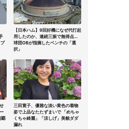
【日本ハム】9回好機になぜ代打起
手
用したのか、連続三振で無得点...
ップ
球団OBが指摘したベンチの「選
択」
せ
三田寛子、優雅な淡い黄色の着物
ー
姿で上品なたたずまいで 「めちゃ
制覇
くちゃ綺麗」「涼しげ」美貌ダダ
漏れ