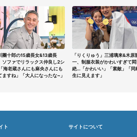
川團十郎の15歳長女&13歳長
「りくりゅう」三浦璃来&木原
、ソファでリラックス仲良し2シ
一、制服衣装がかわいすぎて悶
 「海老蔵さんにも麻央さんにも
絶...「かわいい」「素敵」「同
てますね」「大人になったな~」
生に見えます」
イト
サイトについて