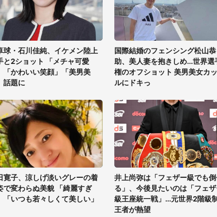
卓球・石川佳純、イケメン陸上
国際結婚のフェンシング松山恭
手と2ショット 「メチャ可愛
助、美人妻を抱きしめ...世界選
」「かわいい笑顔」「美男美
権のオフショット 美男美女カ
」話題に
ルにドキっ
田寛子、涼しげ淡いグレーの着
井上尚弥は「フェザー級でも倒
姿で変わらぬ美貌 「綺麗すぎ
る」、今後見たいのは「フェザ
」「いつも若々しくて美しい」
級王座統一戦」...元世界2階級
王者が熱望