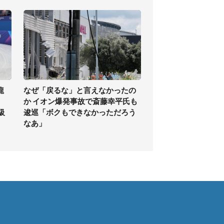
龍
なぜ「戻るな」と言えなかったの
か イオン爆発事故で斎藤幸平氏も
級
逡巡「ボクもできなかっただろう
なあ」