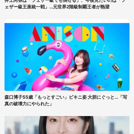
井上尚弥は「フェザー級でも倒せる」、今後見たいのは「フ
ェザー級王座統一戦」...元世界2階級制覇王者が熱望
森口博子55歳「もっとすごい」ビキニ姿 大胆にぐっと...「写
真の破壊力にやられた」