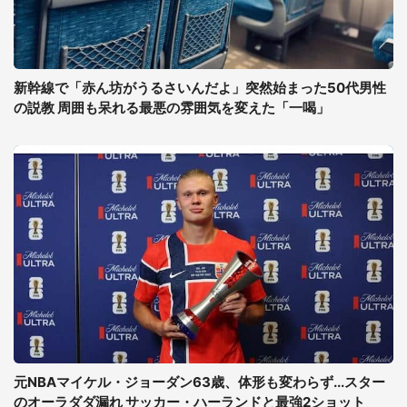
新幹線で「赤ん坊がうるさいんだよ」突然始まった50代男性
の説教 周囲も呆れる最悪の雰囲気を変えた「一喝」
元NBAマイケル・ジョーダン63歳、体形も変わらず...スター
のオーラダダ漏れ サッカー・ハーランドと最強2ショット