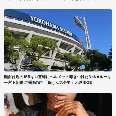
顔面付近の155キロ直球にヘルメット叩きつけたDeNAルーキ
ー宮下朝陽に擁護の声 「負けん気必要」と球団OB