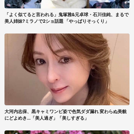
「よく似てると言われる」鬼塚雅&元卓球・石川佳純、まるで
美人姉妹?ミラノで2ショ話題 「やっぱりそっくり」
大河内志保、黒キャミワンピ姿で色気ダダ漏れ 変わらぬ美貌
にどよめき...「美人過ぎ」「美しすぎる」