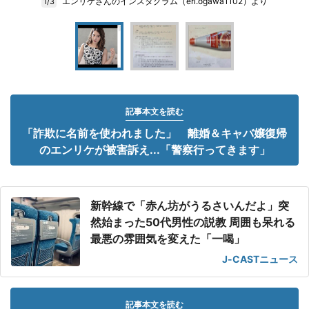
エンリケさんのインスタグラム（eri.ogawa1102）より
1/3
記事本文を読む
「詐欺に名前を使われました」 離婚＆キャバ嬢復帰
のエンリケが被害訴え...「警察行ってきます」
新幹線で「赤ん坊がうるさいんだよ」突
然始まった50代男性の説教 周囲も呆れる
最悪の雰囲気を変えた「一喝」
J-CASTニュース
記事本文を読む