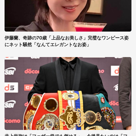
伊藤蘭、奇跡の70歳「上品なお美しさ」完璧なワンピース姿
にネット騒然「なんてエレガントなお姿」