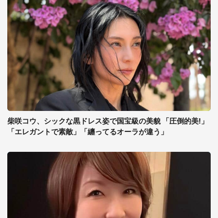
柴咲コウ、シックな黒ドレス姿で国宝級の美貌 「圧倒的美!」
「エレガントで素敵」「纏ってるオーラが違う」